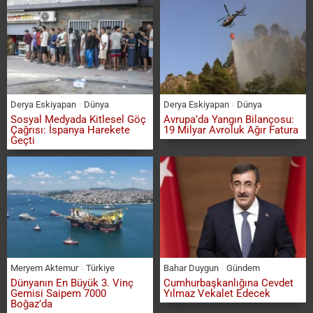
Derya Eskiyapan
Dünya
Derya Eskiyapan
Dünya
Sosyal Medyada Kitlesel Göç
Avrupa’da Yangın Bilançosu:
Çağrısı: İspanya Harekete
19 Milyar Avroluk Ağır Fatura
Geçti
Meryem Aktemur
Türkiye
Bahar Duygun
Gündem
Dünyanın En Büyük 3. Vinç
Cumhurbaşkanlığına Cevdet
Gemisi Saipem 7000
Yılmaz Vekalet Edecek
Boğaz’da