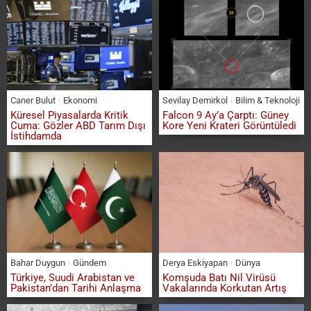
Caner Bulut
Ekonomi
Sevilay Demirkol
Bilim & Teknoloji
Küresel Piyasalarda Kritik
Falcon 9 Ay’a Çarptı: Güney
Cuma: Gözler ABD Tarım Dışı
Kore Yeni Krateri Görüntüledi
İstihdamda
Bahar Duygun
Gündem
Derya Eskiyapan
Dünya
Türkiye, Suudi Arabistan ve
Komşuda Batı Nil Virüsü
Pakistan’dan Tarihi Anlaşma
Vakalarında Korkutan Artış