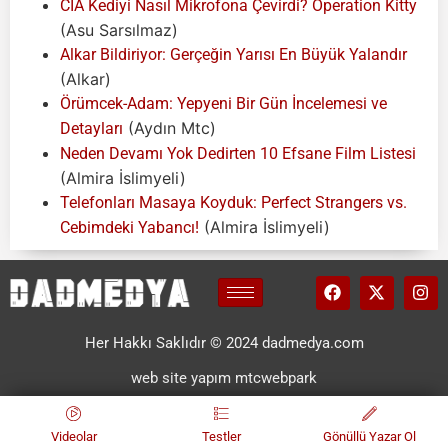
CIA Kediyi Nasıl Mikrofona Çevirdi? Operation Kitty
(Asu Sarsılmaz)
Alkar Bildiriyor: Gerçeğin Yarısı En Büyük Yalandır
(Alkar)
Örümcek-Adam: Yepyeni Bir Gün İncelemesi ve
(Aydın Mtc)
Detayları
Neden Devamı Yok Dedirten 10 Efsane Film Listesi
(Almira İslimyeli)
Telefonları Masaya Koyduk: Perfect Strangers vs.
(Almira İslimyeli)
Cebimdeki Yabancı!
Her Hakkı Saklıdır © 2024 dadmedya.com
web site yapım mtcwebpark
Videolar
Testler
Gönüllü Yazar Ol