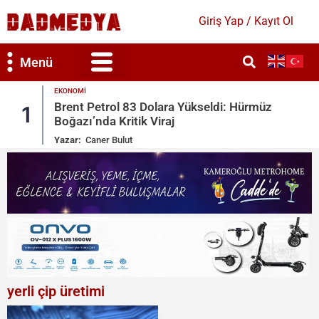
Giriş Yap / Kayıt Ol
Menü
GÜNDEM
 Hürmüz
Mekke Savunma Anlaşması: Türkiye, 
2
Arabistan, Pakistan
Yazar:
Bahar Duygun
yerli çip üretimi