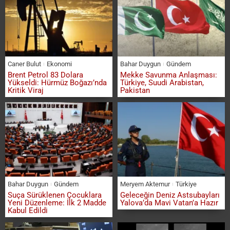
Caner Bulut
Ekonomi
Bahar Duygun
Gündem
Brent Petrol 83 Dolara
Mekke Savunma Anlaşması:
Yükseldi: Hürmüz Boğazı’nda
Türkiye, Suudi Arabistan,
Kritik Viraj
Pakistan
Bahar Duygun
Gündem
Meryem Aktemur
Türkiye
Suça Sürüklenen Çocuklara
Geleceğin Deniz Astsubayları
Yeni Düzenleme: İlk 2 Madde
Yalova’da Mavi Vatan’a Hazır
Kabul Edildi