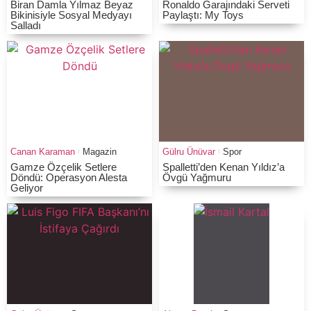
Biran Damla Yılmaz Beyaz
Ronaldo Garajındaki Serveti
Bikinisiyle Sosyal Medyayı
Paylaştı: My Toys
Salladı
Canan Karaman
Magazin
Gülru Ünüvar
Spor
Gamze Özçelik Setlere
Spalletti’den Kenan Yıldız’a
Döndü: Operasyon Alesta
Övgü Yağmuru
Geliyor