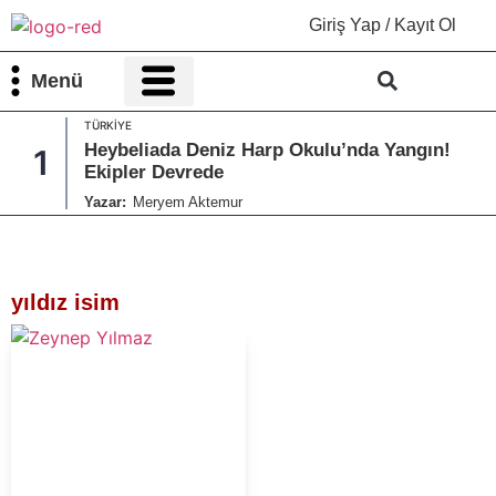
Giriş Yap / Kayıt Ol
Menü
TÜRKIYE
Bilim & Teknoloji
Kültür & Sanat
Heybeliada Deniz Harp Okulu’nda Yangın!
1
Ekipler Devrede
Yazar:
Meryem Aktemur
yıldız isim