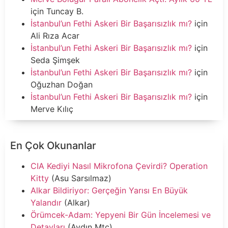
için
Tuncay B.
İstanbul’un Fethi Askeri Bir Başarısızlık mı?
için
Ali Rıza Acar
İstanbul’un Fethi Askeri Bir Başarısızlık mı?
için
Seda Şimşek
İstanbul’un Fethi Askeri Bir Başarısızlık mı?
için
Oğuzhan Doğan
İstanbul’un Fethi Askeri Bir Başarısızlık mı?
için
Merve Kılıç
En Çok Okunanlar
CIA Kediyi Nasıl Mikrofona Çevirdi? Operation
Kitty
(Asu Sarsılmaz)
Alkar Bildiriyor: Gerçeğin Yarısı En Büyük
Yalandır
(Alkar)
Örümcek-Adam: Yepyeni Bir Gün İncelemesi ve
Detayları
(Aydın Mtc)