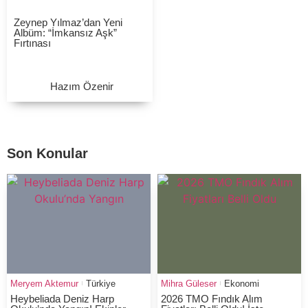
Zeynep Yılmaz’dan Yeni
Albüm: “İmkansız Aşk”
Fırtınası
Hazım Özenir
Son Konular
Meryem Aktemur
Türkiye
Mihra Güleser
Ekonomi
Heybeliada Deniz Harp
2026 TMO Fındık Alım