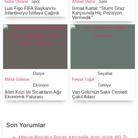
Gülru Ünüvar
Spor
Ahmet Demir
Spor
Luis Figo FIFA Başkanı’nı
İsmail Kartal: “Sturm Graz
Infantino’yu İstifaya Çağırdı
Karşısında Hiç Pozisyon
Vermedik”
Dünya
Seyahat
Mihra Güleser
,
Feryal Tuğal
,
Ekonomi
Türkiye
İklim Krizi Ve Sıcakların Ağır
Van Gölü’nün Saklı Cenneti:
Ekonomik Faturası
Çakıl Adası
Son Yorumlar
Merve Boluğur Paralı Abonelik Açtı: Aylık 60 TL