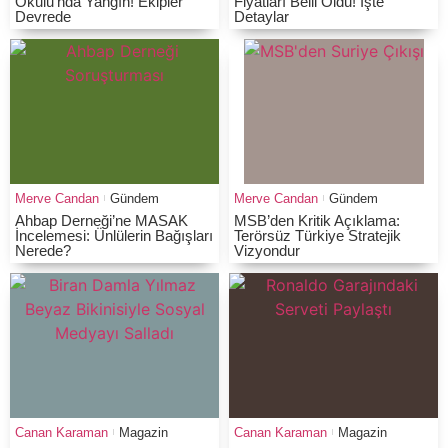
Okulu’nda Yangın! Ekipler
Fiyatları Belli Oldu! İşte
Devrede
Detaylar
Merve Candan
Gündem
Merve Candan
Gündem
Ahbap Derneği’ne MASAK
MSB’den Kritik Açıklama:
İncelemesi: Ünlülerin Bağışları
Terörsüz Türkiye Stratejik
Nerede?
Vizyondur
Canan Karaman
Magazin
Canan Karaman
Magazin