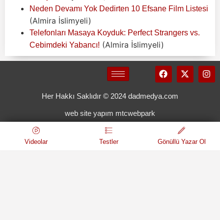
Neden Devamı Yok Dedirten 10 Efsane Film Listesi
(Almira İslimyeli)
Telefonları Masaya Koyduk: Perfect Strangers vs.
(Almira İslimyeli)
Cebimdeki Yabancı!
Her Hakkı Saklıdır © 2024 dadmedya.com
web site yapım mtcwebpark
Videolar
Testler
Gönüllü Yazar Ol