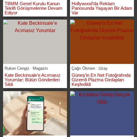
TBMM Genel Kurulu Kanun
Hollywood’da Reklam
Teklifi Görüşmelerine Devam
Panosunda Yaşayan Bir Adam
Ediyor
Var
Ruken Cengiz
Magazin
Çağrı Ökmen
Uzay
Kate Beckinsale’e Acımasız
Güneş’in En Net Fotoğrafında
Yorumlar: Bütün Gönderileri
Gizemli Plazma Girdapları
Sildi
Keşfedildi