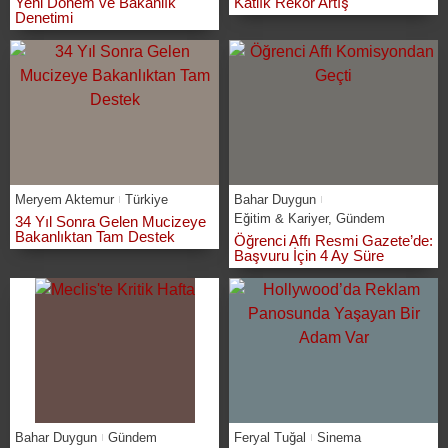
Yeni Dönem ve Bakanlık
Katlık Rekor Artış
Denetimi
Meryem Aktemur
Türkiye
Bahar Duygun
Eğitim & Kariyer
,
Gündem
34 Yıl Sonra Gelen Mucizeye
Bakanlıktan Tam Destek
Öğrenci Affı Resmi Gazete’de:
Başvuru İçin 4 Ay Süre
Bahar Duygun
Gündem
Feryal Tuğal
Sinema