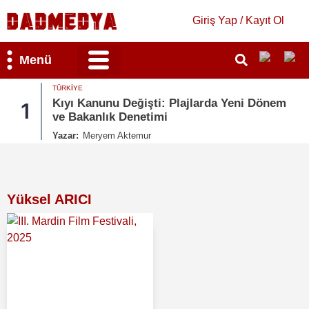
Giriş Yap / Kayıt Ol
Menü
TÜRKIYE
Bilim & Teknoloji
Kültür & Sanat
Kıyı Kanunu Değişti: Plajlarda Yeni Dönem
1
ve Bakanlık Denetimi
Yazar:
Meryem Aktemur
Yüksel ARICI