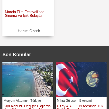
Mardin Film Festivali’nde
Sinema ve Işık Buluştu
Hazım Özenir
Son Konular
Meryem Aktemur
Türkiye
Mihra Güleser
Ekonomi
Kıyı Kanunu Değişti: Plajlarda
Uzay AR-GE Bütçesinde 107