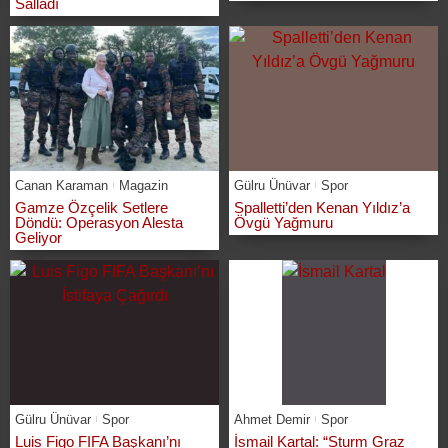
Salladı
Canan Karaman
Magazin
Gülru Ünüvar
Spor
Gamze Özçelik Setlere
Spalletti’den Kenan Yıldız’a
Döndü: Operasyon Alesta
Övgü Yağmuru
Geliyor
Gülru Ünüvar
Spor
Ahmet Demir
Spor
Luis Figo FIFA Başkanı’nı
İsmail Kartal: “Sturm Graz