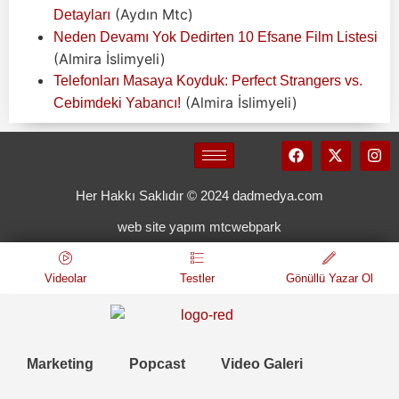
(Aydın Mtc)
Detayları
Neden Devamı Yok Dedirten 10 Efsane Film Listesi
(Almira İslimyeli)
Telefonları Masaya Koyduk: Perfect Strangers vs.
(Almira İslimyeli)
Cebimdeki Yabancı!
Her Hakkı Saklıdır © 2024 dadmedya.com
web site yapım mtcwebpark
Videolar
Testler
Gönüllü Yazar Ol
Marketing
Popcast
Video Galeri