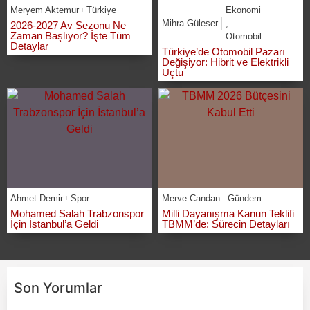
Meryem Aktemur
Türkiye
Ekonomi
Mihra Güleser
,
2026-2027 Av Sezonu Ne
Zaman Başlıyor? İşte Tüm
Otomobil
Detaylar
Türkiye’de Otomobil Pazarı
Değişiyor: Hibrit ve Elektrikli
Uçtu
Ahmet Demir
Spor
Merve Candan
Gündem
Mohamed Salah Trabzonspor
Milli Dayanışma Kanun Teklifi
İçin İstanbul’a Geldi
TBMM’de: Sürecin Detayları
Son Yorumlar