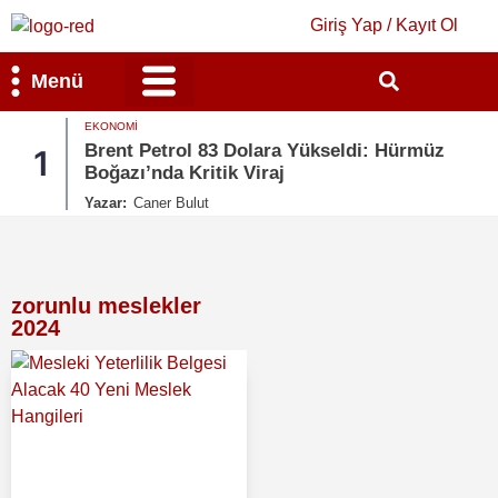
Giriş Yap / Kayıt Ol
Menü
EKONOMI
Bilim & Teknoloji
Kültür & Sanat
Brent Petrol 83 Dolara Yükseldi: Hürmüz
1
Boğazı’nda Kritik Viraj
Yazar:
Caner Bulut
zorunlu meslekler
2024