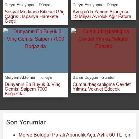
Derya Eskiyapan
Dünya
Derya Eskiyapan
Dünya
Sosyal Medyada Kitlesel Göç
Avrupa’da Yangın Bilançosu:
Çağrısı: İspanya Harekete
19 Milyar Avroluk Ağır Fatura
Geçti
Meryem Aktemur
Türkiye
Bahar Duygun
Gündem
Dünyanın En Büyük 3. Vinç
Cumhurbaşkanlığına Cevdet
Gemisi Saipem 7000
Yılmaz Vekalet Edecek
Boğaz’da
Son Yorumlar
için
Merve Boluğur Paralı Abonelik Açtı: Aylık 60 TL