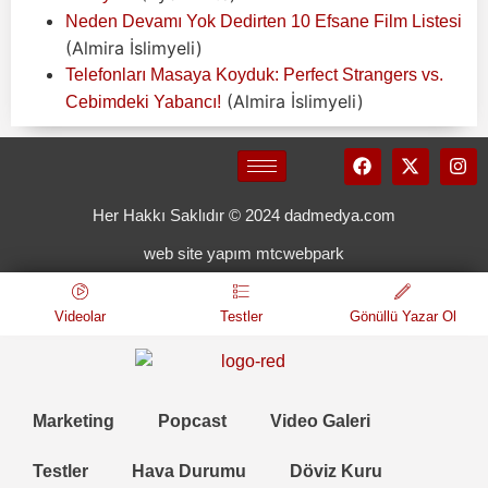
Neden Devamı Yok Dedirten 10 Efsane Film Listesi
(Almira İslimyeli)
Telefonları Masaya Koyduk: Perfect Strangers vs.
(Almira İslimyeli)
Cebimdeki Yabancı!
Her Hakkı Saklıdır © 2024 dadmedya.com
web site yapım mtcwebpark
Videolar
Testler
Gönüllü Yazar Ol
Marketing
Popcast
Video Galeri
Testler
Hava Durumu
Döviz Kuru