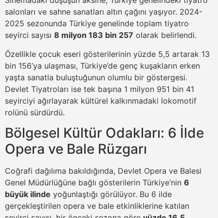
Sinemadaki düşüşün aksine, Türkiye genelindeki tiyatro
salonları ve sahne sanatları altın çağını yaşıyor. 2024-
2025 sezonunda Türkiye genelinde toplam tiyatro
seyirci sayısı
8 milyon 183 bin 257
olarak belirlendi.
Özellikle çocuk eseri gösterilerinin yüzde 5,5 artarak 13
bin 156’ya ulaşması, Türkiye’de genç kuşakların erken
yaşta sanatla buluştuğunun olumlu bir göstergesi.
Devlet Tiyatroları ise tek başına 1 milyon 951 bin 41
seyirciyi ağırlayarak kültürel kalkınmadaki lokomotif
rolünü sürdürdü.
Bölgesel Kültür Odakları: 6 İlde
Opera ve Bale Rüzgarı
Coğrafi dağılıma bakıldığında, Devlet Opera ve Balesi
Genel Müdürlüğüne bağlı gösterilerin Türkiye’nin
6
büyük ilinde
yoğunlaştığı görülüyor. Bu 6 ilde
gerçekleştirilen opera ve bale etkinliklerine katılan
seyirci sayısı, bir önceki sezona göre
yüzde 16,5