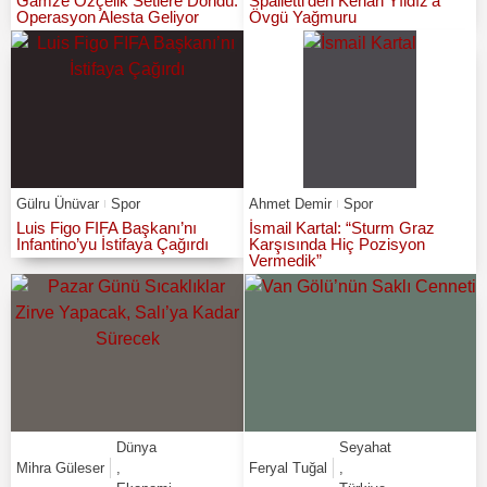
Gamze Özçelik Setlere Döndü:
Spalletti’den Kenan Yıldız’a
Operasyon Alesta Geliyor
Övgü Yağmuru
Gülru Ünüvar
Spor
Ahmet Demir
Spor
Luis Figo FIFA Başkanı’nı
İsmail Kartal: “Sturm Graz
Infantino’yu İstifaya Çağırdı
Karşısında Hiç Pozisyon
Vermedik”
Dünya
Seyahat
Mihra Güleser
,
Feryal Tuğal
,