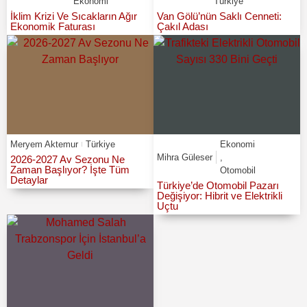
Ekonomi
Türkiye
İklim Krizi Ve Sıcakların Ağır
Van Gölü’nün Saklı Cenneti:
Ekonomik Faturası
Çakıl Adası
Meryem Aktemur
Türkiye
Ekonomi
Mihra Güleser
,
2026-2027 Av Sezonu Ne
Zaman Başlıyor? İşte Tüm
Otomobil
Detaylar
Türkiye’de Otomobil Pazarı
Değişiyor: Hibrit ve Elektrikli
Uçtu