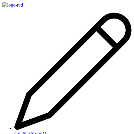
İçeriğe
atla
Gönüllü Yazar Ol