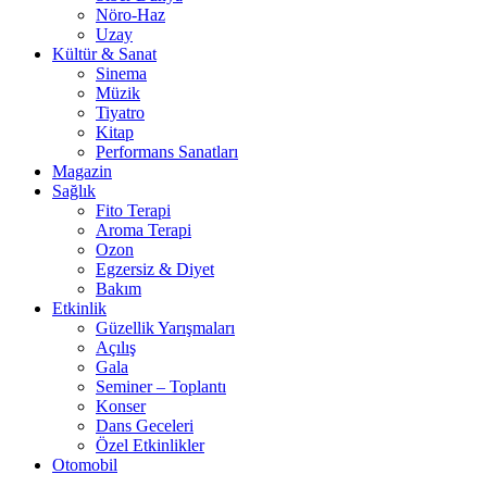
Nöro-Haz
Uzay
Kültür & Sanat
Sinema
Müzik
Tiyatro
Kitap
Performans Sanatları
Magazin
Sağlık
Fito Terapi
Aroma Terapi
Ozon
Egzersiz & Diyet
Bakım
Etkinlik
Güzellik Yarışmaları
Açılış
Gala
Seminer – Toplantı
Konser
Dans Geceleri
Özel Etkinlikler
Otomobil