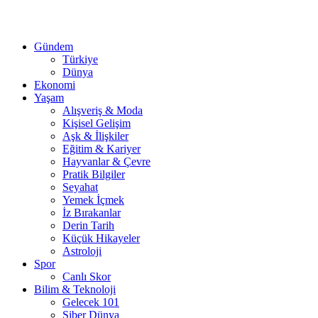
Gündem
Türkiye
Dünya
Ekonomi
Yaşam
Alışveriş & Moda
Kişisel Gelişim
Aşk & İlişkiler
Eğitim & Kariyer
Hayvanlar & Çevre
Pratik Bilgiler
Seyahat
Yemek İçmek
İz Bırakanlar
Derin Tarih
Küçük Hikayeler
Astroloji
Spor
Canlı Skor
Bilim & Teknoloji
Gelecek 101
Siber Dünya