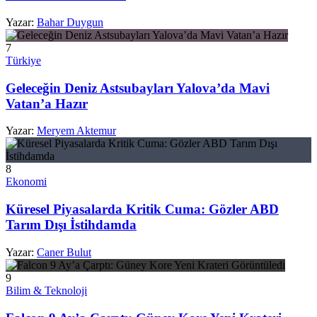
Yazar:
Bahar Duygun
7
Türkiye
Geleceğin Deniz Astsubayları Yalova’da Mavi
Vatan’a Hazır
Yazar:
Meryem Aktemur
8
Ekonomi
Küresel Piyasalarda Kritik Cuma: Gözler ABD
Tarım Dışı İstihdamda
Yazar:
Caner Bulut
9
Bilim & Teknoloji