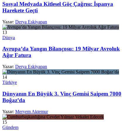
Sosyal Medyada Kitlesel Göç Çağrısı: İspanya
Harekete Geçti
Yazar:
Derya Eskiyapan
13
Dünya
Avrupa’da Yangın Bilançosu: 19 Milyar Avroluk
Ağır Fatura
Yazar:
Derya Eskiyapan
14
Türkiye
Dünyanın En Büyük 3. Vinç Gemisi Saipem 7000
Boğaz’da
Yazar:
Meryem Aktemur
15
Gündem