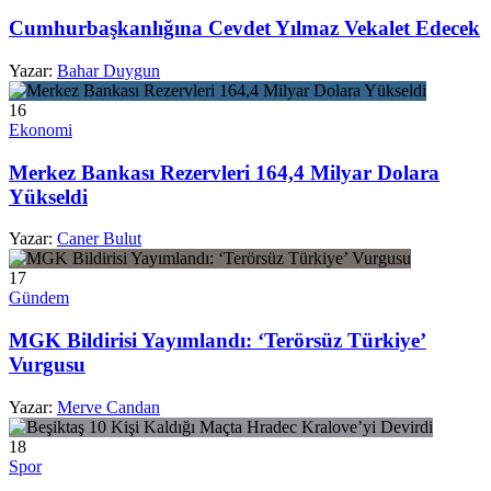
Cumhurbaşkanlığına Cevdet Yılmaz Vekalet Edecek
Yazar:
Bahar Duygun
16
Ekonomi
Merkez Bankası Rezervleri 164,4 Milyar Dolara
Yükseldi
Yazar:
Caner Bulut
17
Gündem
MGK Bildirisi Yayımlandı: ‘Terörsüz Türkiye’
Vurgusu
Yazar:
Merve Candan
18
Spor