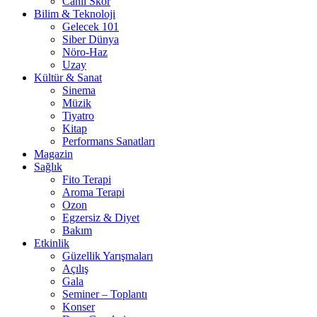
Canlı Skor
Bilim & Teknoloji
Gelecek 101
Siber Dünya
Nöro-Haz
Uzay
Kültür & Sanat
Sinema
Müzik
Tiyatro
Kitap
Performans Sanatları
Magazin
Sağlık
Fito Terapi
Aroma Terapi
Ozon
Egzersiz & Diyet
Bakım
Etkinlik
Güzellik Yarışmaları
Açılış
Gala
Seminer – Toplantı
Konser