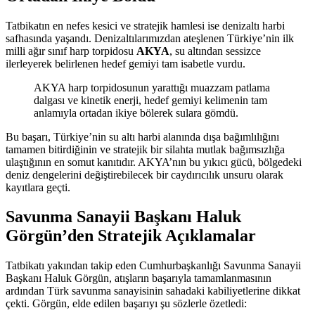
Tatbikatın en nefes kesici ve stratejik hamlesi ise denizaltı harbi
safhasında yaşandı. Denizaltılarımızdan ateşlenen Türkiye’nin ilk
milli ağır sınıf harp torpidosu
AKYA
, su altından sessizce
ilerleyerek belirlenen hedef gemiyi tam isabetle vurdu.
AKYA harp torpidosunun yarattığı muazzam patlama
dalgası ve kinetik enerji, hedef gemiyi kelimenin tam
anlamıyla ortadan ikiye bölerek sulara gömdü.
Bu başarı, Türkiye’nin su altı harbi alanında dışa bağımlılığını
tamamen bitirdiğinin ve stratejik bir silahta mutlak bağımsızlığa
ulaştığının en somut kanıtıdır. AKYA’nın bu yıkıcı gücü, bölgedeki
deniz dengelerini değiştirebilecek bir caydırıcılık unsuru olarak
kayıtlara geçti.
Savunma Sanayii Başkanı Haluk
Görgün’den Stratejik Açıklamalar
Tatbikatı yakından takip eden Cumhurbaşkanlığı Savunma Sanayii
Başkanı Haluk Görgün, atışların başarıyla tamamlanmasının
ardından Türk savunma sanayisinin sahadaki kabiliyetlerine dikkat
çekti. Görgün, elde edilen başarıyı şu sözlerle özetledi: