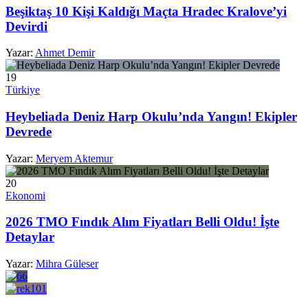
Beşiktaş 10 Kişi Kaldığı Maçta Hradec Kralove’yi
Devirdi
Yazar:
Ahmet Demir
19
Türkiye
Heybeliada Deniz Harp Okulu’nda Yangın! Ekipler
Devrede
Yazar:
Meryem Aktemur
20
Ekonomi
2026 TMO Fındık Alım Fiyatları Belli Oldu! İşte
Detaylar
Yazar:
Mihra Güleser