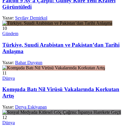
Falcon 9 Ay’a Çarptı: Güney Kore Yeni Krateri
Görüntüledi
Yazar:
Sevilay Demirkol
10
Gündem
Türkiye, Suudi Arabistan ve Pakistan’dan Tarihi
Anlaşma
Yazar:
Bahar Duygun
11
Dünya
Komşuda Batı Nil Virüsü Vakalarında Korkutan
Artış
Yazar:
Derya Eskiyapan
12
Dünya