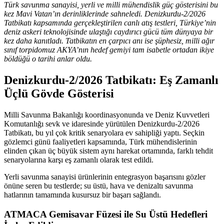
Türk savunma sanayisi, yerli ve milli mühendislik güç gösterisini bu
kez Mavi Vatan’ın derinliklerinde sahneledi. Denizkurdu-2/2026
Tatbikatı kapsamında gerçekleştirilen canlı atış testleri, Türkiye’nin
deniz askeri teknolojisinde ulaştığı caydırıcı gücü tüm dünyaya bir
kez daha kanıtladı. Tatbikatın en çarpıcı anı ise şüphesiz, milli ağır
sınıf torpidomuz AKYA’nın hedef gemiyi tam isabetle ortadan ikiye
böldüğü o tarihi anlar oldu.
Denizkurdu-2/2026 Tatbikatı: Eş Zamanlı
Üçlü Gövde Gösterisi
Milli Savunma Bakanlığı koordinasyonunda ve Deniz Kuvvetleri
Komutanlığı sevk ve idaresinde yürütülen Denizkurdu-2/2026
Tatbikatı, bu yıl çok kritik senaryolara ev sahipliği yaptı. Seçkin
gözlemci günü faaliyetleri kapsamında, Türk mühendislerinin
elinden çıkan üç büyük sistem aynı harekat ortamında, farklı tehdit
senaryolarına karşı eş zamanlı olarak test edildi.
Yerli savunma sanayisi ürünlerinin entegrasyon başarısını gözler
önüne seren bu testlerde; su üstü, hava ve denizaltı savunma
hatlarının tamamında kusursuz bir başarı sağlandı.
ATMACA Gemisavar Füzesi ile Su Üstü Hedefleri