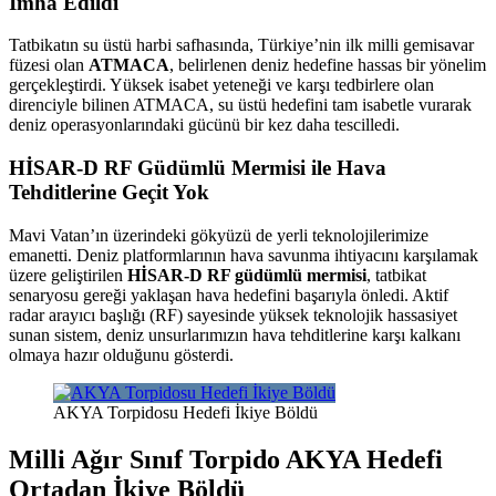
İmha Edildi
Tatbikatın su üstü harbi safhasında, Türkiye’nin ilk milli gemisavar
füzesi olan
ATMACA
, belirlenen deniz hedefine hassas bir yönelim
gerçekleştirdi. Yüksek isabet yeteneği ve karşı tedbirlere olan
direnciyle bilinen ATMACA, su üstü hedefini tam isabetle vurarak
deniz operasyonlarındaki gücünü bir kez daha tescilledi.
HİSAR-D RF Güdümlü Mermisi ile Hava
Tehditlerine Geçit Yok
Mavi Vatan’ın üzerindeki gökyüzü de yerli teknolojilerimize
emanetti. Deniz platformlarının hava savunma ihtiyacını karşılamak
üzere geliştirilen
HİSAR-D RF güdümlü mermisi
, tatbikat
senaryosu gereği yaklaşan hava hedefini başarıyla önledi. Aktif
radar arayıcı başlığı (RF) sayesinde yüksek teknolojik hassasiyet
sunan sistem, deniz unsurlarımızın hava tehditlerine karşı kalkanı
olmaya hazır olduğunu gösterdi.
AKYA Torpidosu Hedefi İkiye Böldü
Milli Ağır Sınıf Torpido AKYA Hedefi
Ortadan İkiye Böldü