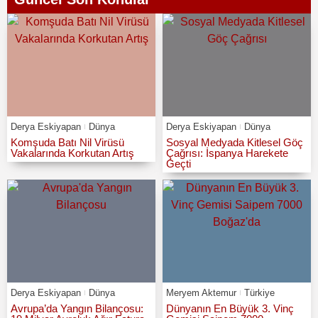
Derya Eskiyapan
Dünya
Derya Eskiyapan
Dünya
Komşuda Batı Nil Virüsü
Sosyal Medyada Kitlesel Göç
Vakalarında Korkutan Artış
Çağrısı: İspanya Harekete
Geçti
Derya Eskiyapan
Dünya
Meryem Aktemur
Türkiye
Avrupa’da Yangın Bilançosu:
Dünyanın En Büyük 3. Vinç