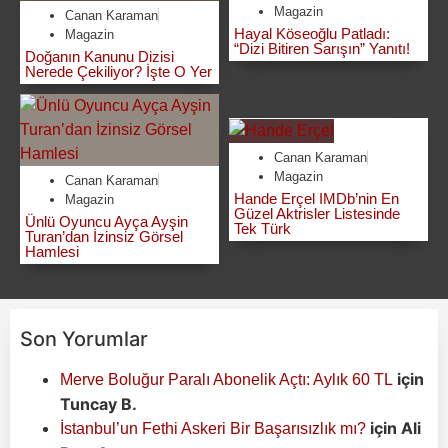
Magazin
Canan Karaman
Hayal Köseoğlu Patladı:
Magazin
“Dizi Bitiren Sarışın” Yanıtı!
Doğanın Kanunu Dizisi
Nerede Çekiliyor? İşte O Yer
Canan Karaman
Magazin
Canan Karaman
Hande Erçel IMDb’nin En
Magazin
Güzel Aktrisler Listesinde
Ünlü Oyuncu Ayça Ayşin
Tek Türk
Turan’dan İzinsiz Görsel
Hamlesi
Son Yorumlar
için
Merve Boluğur Paralı Abonelik Açtı: Aylık 60 TL
Tuncay B.
için
Ali
İstanbul’un Fethi Askeri Bir Başarısızlık mı?