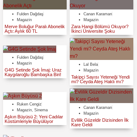
Fulden Dağdaş
Canan Karaman
Magazin
Magazin
Merve Boluğur Paralı Abonelik
Zara Hangi Bölümü Okuyor?
Açtı: Aylık 60 TL
İkinci Üniversite Şoku
Fulden Dağdaş
Magazin
Lal Bela
G4G Setinde Şok İmaj: Uraz
Magazin
Kaygılaroğlu Bambaşka Biri!
Takipçi Sayısı Yeteneği Yendi
mi? Ceyda Ateş Haklı mı?
Ruken Cengiz
Canan Karaman
Magazin
,
Sinema
Magazin
Aşkın Büyüsü 2: Yeni Cadılar
Evlilik Güzeldir Dizisinden İlk
Kostümleriyle Büyülüyor
Kare Geldi