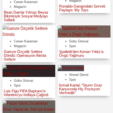
Magazin
Canan Karaman
Ronaldo Garajındaki Serveti
Magazin
Paylaştı: My Toys
Biran Damla Yılmaz Beyaz
Bikinisiyle Sosyal Medyayı
Salladı
Canan Karaman
Gülru Ünüvar
Magazin
Spor
Gamze Özçelik Setlere
Spalletti’den Kenan Yıldız’a
Döndü: Operasyon Alesta
Övgü Yağmuru
Geliyor
Ahmet Demir
Spor
Gülru Ünüvar
İsmail Kartal: “Sturm Graz
Spor
Karşısında Hiç Pozisyon
Luis Figo FIFA Başkanı’nı
Vermedik”
Infantino’yu İstifaya Çağırdı