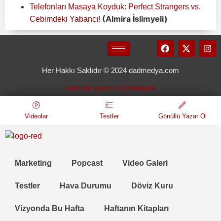
Telefonları Masaya Koyduk: Perfect Strangers vs.
(Almira İslimyeli)
Cebimdeki Yabancı!
Her Hakkı Saklıdır © 2024 dadmedya.com
web site yapım mtcwebpark
Videolar
Testler
Gönüllü Yazar Ol
Marketing
Popcast
Video Galeri
Testler
Hava Durumu
Döviz Kuru
Vizyonda Bu Hafta
Haftanın Kitapları