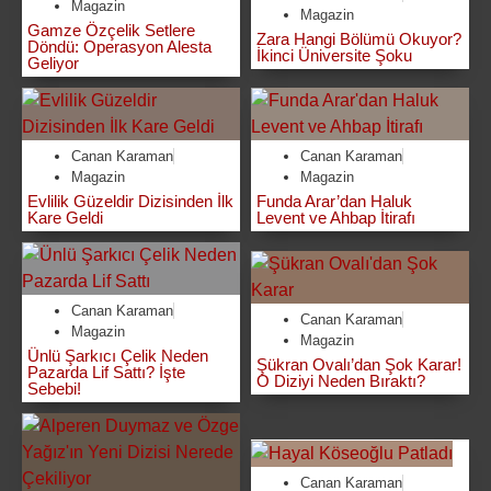
Magazin
Magazin
Gamze Özçelik Setlere
Zara Hangi Bölümü Okuyor?
Döndü: Operasyon Alesta
İkinci Üniversite Şoku
Geliyor
Canan Karaman
Canan Karaman
Magazin
Magazin
Evlilik Güzeldir Dizisinden İlk
Funda Arar’dan Haluk
Kare Geldi
Levent ve Ahbap İtirafı
Canan Karaman
Canan Karaman
Magazin
Magazin
Ünlü Şarkıcı Çelik Neden
Şükran Ovalı’dan Şok Karar!
Pazarda Lif Sattı? İşte
O Diziyi Neden Bıraktı?
Sebebi!
Canan Karaman