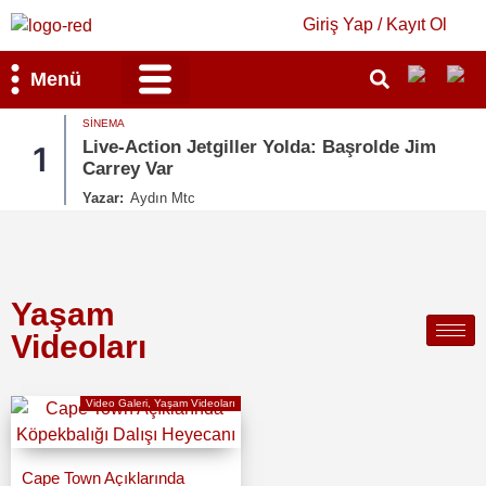
Giriş Yap / Kayıt Ol
Menü
SINEMA
Bilim & Teknoloji
Kültür & Sanat
Live-Action Jetgiller Yolda: Başrolde Jim
1
Carrey Var
Yazar:
Aydın Mtc
Yaşam
Videoları
Video Galeri
,
Yaşam Videoları
Cape Town Açıklarında