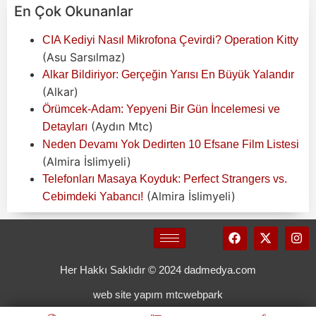
En Çok Okunanlar
CIA Kediyi Nasıl Mikrofona Çevirdi? Operation Kitty
(Asu Sarsılmaz)
Alkar Bildiriyor: Gerçeğin Yarısı En Büyük Yalandır
(Alkar)
Örümcek-Adam: Yepyeni Bir Gün İncelemesi ve
(Aydın Mtc)
Detayları
Neden Devamı Yok Dedirten 10 Efsane Film Listesi
(Almira İslimyeli)
Telefonları Masaya Koyduk: Perfect Strangers vs.
(Almira İslimyeli)
Cebimdeki Yabancı!
Her Hakkı Saklıdır © 2024 dadmedya.com
web site yapım mtcwebpark