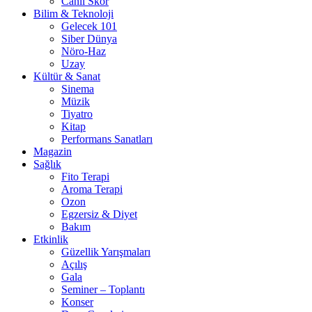
Canlı Skor
Bilim & Teknoloji
Gelecek 101
Siber Dünya
Nöro-Haz
Uzay
Kültür & Sanat
Sinema
Müzik
Tiyatro
Kitap
Performans Sanatları
Magazin
Sağlık
Fito Terapi
Aroma Terapi
Ozon
Egzersiz & Diyet
Bakım
Etkinlik
Güzellik Yarışmaları
Açılış
Gala
Seminer – Toplantı
Konser