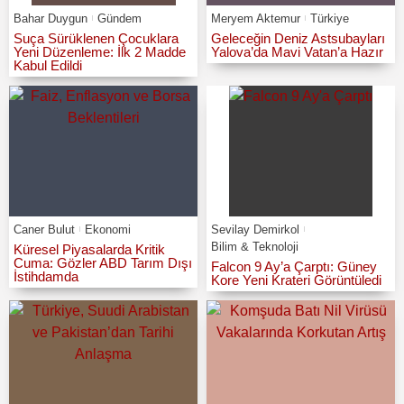
Bahar Duygun
Gündem
Meryem Aktemur
Türkiye
Suça Sürüklenen Çocuklara
Geleceğin Deniz Astsubayları
Yeni Düzenleme: İlk 2 Madde
Yalova’da Mavi Vatan’a Hazır
Kabul Edildi
Caner Bulut
Ekonomi
Sevilay Demirkol
Bilim & Teknoloji
Küresel Piyasalarda Kritik
Cuma: Gözler ABD Tarım Dışı
Falcon 9 Ay’a Çarptı: Güney
İstihdamda
Kore Yeni Krateri Görüntüledi