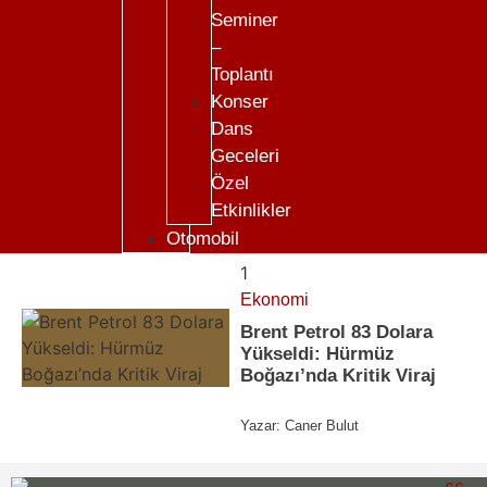
Seminer
–
Toplantı
Konser
Dans
Geceleri
Özel
Etkinlikler
Otomobil
1
Ekonomi
Brent Petrol 83 Dolara
Yükseldi: Hürmüz
Boğazı’nda Kritik Viraj
Yazar:
Caner Bulut