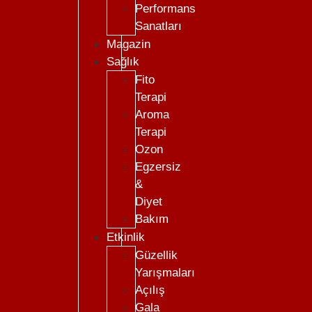
Performans
Sanatları
Magazin
Sağlık
Fito
Terapi
Aroma
Terapi
Ozon
Egzersiz
&
Diyet
Bakım
Etkinlik
Güzellik
Yarışmaları
Açılış
Gala