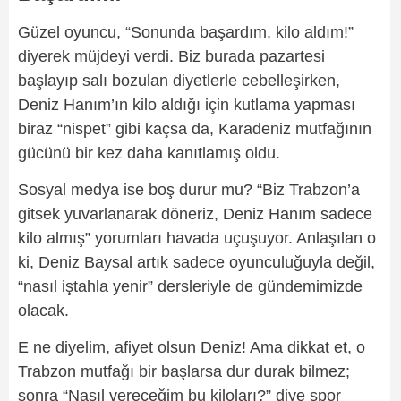
Güzel oyuncu, “Sonunda başardım, kilo aldım!”
diyerek müjdeyi verdi. Biz burada pazartesi
başlayıp salı bozulan diyetlerle cebelleşirken,
Deniz Hanım’ın kilo aldığı için kutlama yapması
biraz “nispet” gibi kaçsa da, Karadeniz mutfağının
gücünü bir kez daha kanıtlamış oldu.
Sosyal medya ise boş durur mu? “Biz Trabzon’a
gitsek yuvarlanarak döneriz, Deniz Hanım sadece
kilo almış” yorumları havada uçuşuyor. Anlaşılan o
ki, Deniz Baysal artık sadece oyunculuğuyla değil,
“nasıl iştahla yenir” dersleriyle de gündemimizde
olacak.
E ne diyelim, afiyet olsun Deniz! Ama dikkat et, o
Trabzon mutfağı bir başlarsa dur durak bilmez;
sonra “Nasıl vereceğim bu kiloları?” diye spor