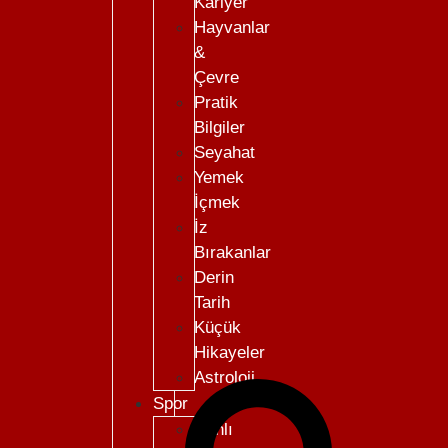
Kariyer
Hayvanlar
&
Çevre
Pratik
Bilgiler
Seyahat
Yemek
İçmek
İz
Bırakanlar
Derin
Tarih
Küçük
Hikayeler
Astroloji
Spor
Canlı