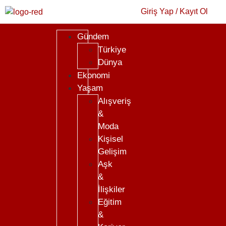
Giriş Yap / Kayıt Ol
Gündem
Türkiye
Dünya
Ekonomi
Yaşam
Alışveriş
&
Moda
Kişisel
Gelişim
Aşk
&
İlişkiler
Eğitim
&