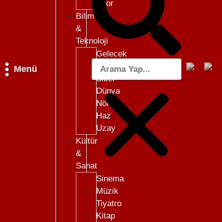
Skor
Bilim
&
Teknoloji
Gelecek
101
Menü
Siber
Dünya
Nöro-
Haz
Uzay
Kültür
&
Sanat
Sinema
Müzik
Tiyatro
Kitap