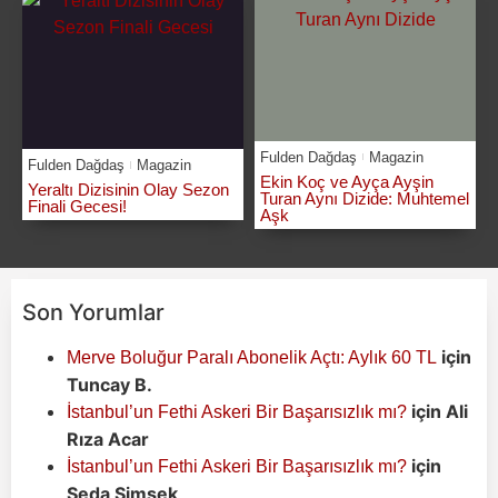
Fulden Dağdaş
Magazin
Fulden Dağdaş
Magazin
Ekin Koç ve Ayça Ayşin
Yeraltı Dizisinin Olay Sezon
Turan Aynı Dizide: Muhtemel
Finali Gecesi!
Aşk
Son Yorumlar
için
Merve Boluğur Paralı Abonelik Açtı: Aylık 60 TL
Tuncay B.
için
Ali
İstanbul’un Fethi Askeri Bir Başarısızlık mı?
Rıza Acar
için
İstanbul’un Fethi Askeri Bir Başarısızlık mı?
Seda Şimşek