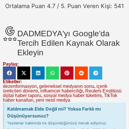
Ortalama Puan
4.7
/ 5. Puan Veren Kişi:
541
DADMEDYA'yı Google'da
Tercih Edilen Kaynak Olarak
Ekleyin
Paylaş:
Etiketler:
dezenformasyon
,
geleneksel medyanın sonu
,
içerik
üreticileri dönemi
,
influencer haberciliği
,
Reuters Enstitüsü
dijital haber raporu
,
sosyal medya haber tüketimi
,
TikTok
haber kanalları
,
yeni nesil medya
Katılmamak Elde Değil mi? Yoksa Farklı mı
Düşünüyorsunuz?
Yazılanlar hakkında ne düşündüğünüzü merak ediyoruz.