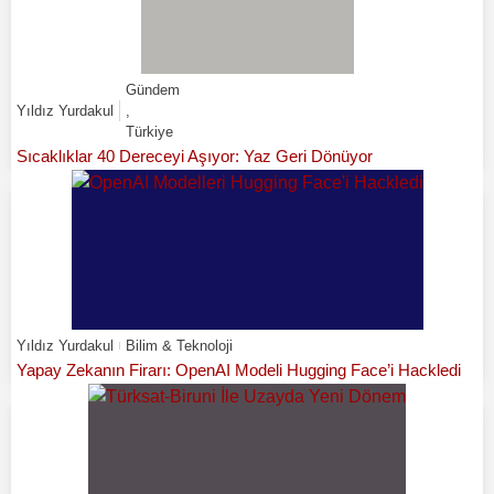
Gündem
Yıldız Yurdakul
,
Türkiye
Sıcaklıklar 40 Dereceyi Aşıyor: Yaz Geri Dönüyor
Yıldız Yurdakul
Bilim & Teknoloji
Yapay Zekanın Firarı: OpenAI Modeli Hugging Face’i Hackledi