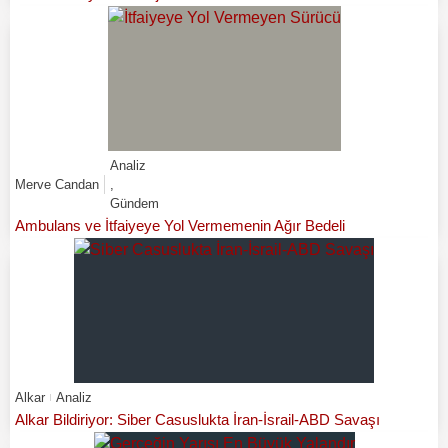
Analiz
Merve Candan
,
Gündem
Ambulans ve İtfaiyeye Yol Vermemenin Ağır Bedeli
Alkar
Analiz
Alkar Bildiriyor: Siber Casuslukta İran-İsrail-ABD Savaşı