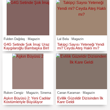
Fulden Dağdaş
Magazin
Lal Bela
Magazin
G4G Setinde Şok İmaj: Uraz
Takipçi Sayısı Yeteneği Yendi
Kaygılaroğlu Bambaşka Biri!
mi? Ceyda Ateş Haklı mı?
Ruken Cengiz
Magazin
,
Sinema
Canan Karaman
Magazin
Aşkın Büyüsü 2: Yeni Cadılar
Evlilik Güzeldir Dizisinden İlk
Kostümleriyle Büyülüyor
Kare Geldi