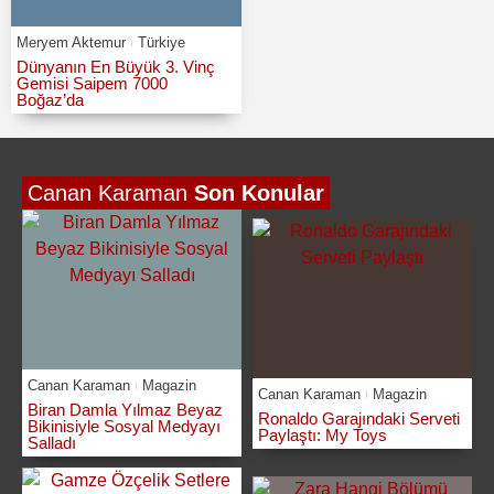
Meryem Aktemur
Türkiye
Dünyanın En Büyük 3. Vinç
Gemisi Saipem 7000
Boğaz’da
Canan Karaman
Son Konular
Canan Karaman
Magazin
Canan Karaman
Magazin
Biran Damla Yılmaz Beyaz
Ronaldo Garajındaki Serveti
Bikinisiyle Sosyal Medyayı
Paylaştı: My Toys
Salladı