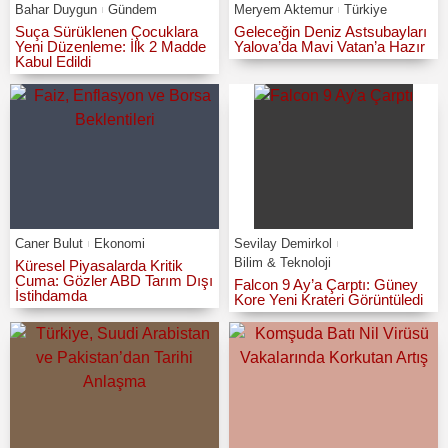
Bahar Duygun
Gündem
Meryem Aktemur
Türkiye
Suça Sürüklenen Çocuklara
Geleceğin Deniz Astsubayları
Yeni Düzenleme: İlk 2 Madde
Yalova’da Mavi Vatan’a Hazır
Kabul Edildi
Caner Bulut
Ekonomi
Sevilay Demirkol
Bilim & Teknoloji
Küresel Piyasalarda Kritik
Cuma: Gözler ABD Tarım Dışı
Falcon 9 Ay’a Çarptı: Güney
İstihdamda
Kore Yeni Krateri Görüntüledi