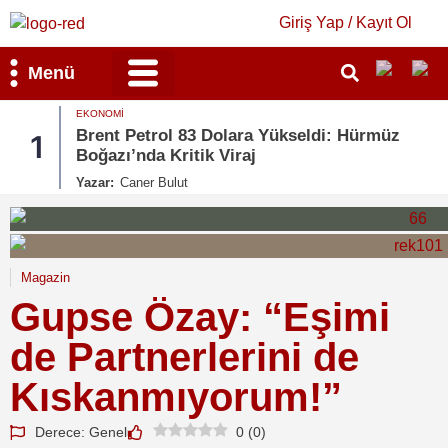
Giriş Yap / Kayıt Ol
Menü
EKONOMI
Bilim & Teknoloji
Kültür & Sanat
Brent Petrol 83 Dolara Yükseldi: Hürmüz
1
Boğazı’nda Kritik Viraj
Yazar:
Caner Bulut
Magazin
Gupse Özay: “Eşimi
de Partnerlerini de
Kıskanmıyorum!”
Derece: Genel
0
(
0
)