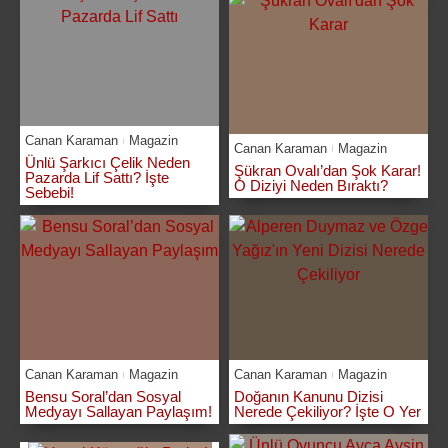
Canan Karaman
Magazin
Canan Karaman
Magazin
Ünlü Şarkıcı Çelik Neden
Şükran Ovalı’dan Şok Karar!
Pazarda Lif Sattı? İşte
O Diziyi Neden Bıraktı?
Sebebi!
Canan Karaman
Magazin
Canan Karaman
Magazin
Bensu Soral’dan Sosyal
Doğanın Kanunu Dizisi
Medyayı Sallayan Paylaşım!
Nerede Çekiliyor? İşte O Yer