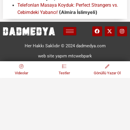
Telefonları Masaya Koyduk: Perfect Strangers vs.
(Almira İslimyeli)
Cebimdeki Yabancı!
Her Hakkı Saklıdır © 2024 dadmedya.com
web site yapım mtcwebpark
Videolar
Testler
Gönüllü Yazar Ol