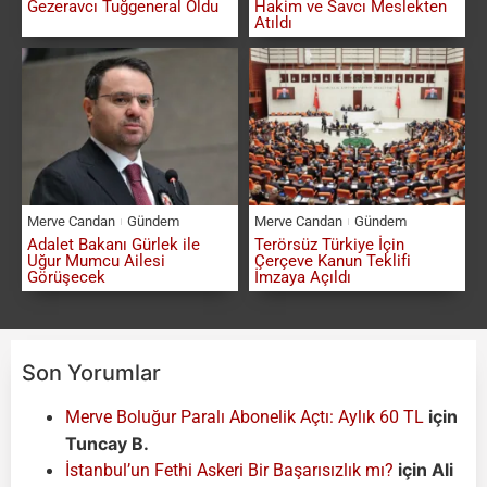
Gezeravcı Tuğgeneral Oldu
Hakim ve Savcı Meslekten
Atıldı
Merve Candan
Gündem
Merve Candan
Gündem
Adalet Bakanı Gürlek ile
Terörsüz Türkiye İçin
Uğur Mumcu Ailesi
Çerçeve Kanun Teklifi
Görüşecek
İmzaya Açıldı
Son Yorumlar
için
Merve Boluğur Paralı Abonelik Açtı: Aylık 60 TL
Tuncay B.
için
Ali
İstanbul’un Fethi Askeri Bir Başarısızlık mı?