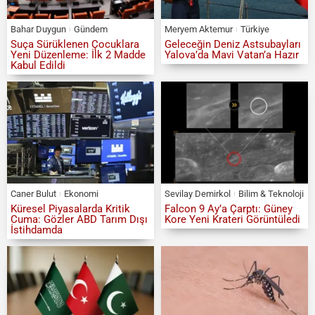
Bahar Duygun
Gündem
Meryem Aktemur
Türkiye
Suça Sürüklenen Çocuklara
Geleceğin Deniz Astsubayları
Yeni Düzenleme: İlk 2 Madde
Yalova’da Mavi Vatan’a Hazır
Kabul Edildi
Caner Bulut
Ekonomi
Sevilay Demirkol
Bilim & Teknoloji
Küresel Piyasalarda Kritik
Falcon 9 Ay’a Çarptı: Güney
Cuma: Gözler ABD Tarım Dışı
Kore Yeni Krateri Görüntüledi
İstihdamda