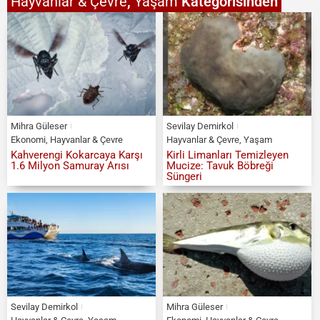
Hayvanlar & Çevre
,
Yaşam
Kategorisinden
Mihra Güleser
Sevilay Demirkol
Ekonomi
,
Hayvanlar & Çevre
Hayvanlar & Çevre
,
Yaşam
Kahverengi Kokarcaya Karşı
Kirli Limanları Temizleyen
1.6 Milyon Samuray Arısı
Mucize: Tavuk Böbreği
Süngeri
Sevilay Demirkol
Mihra Güleser