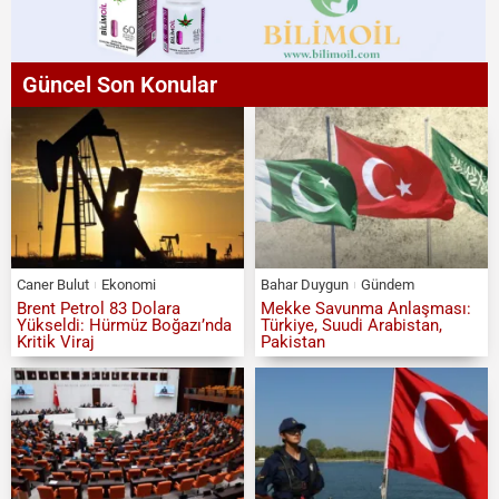
Güncel Son Konular
Caner Bulut
Ekonomi
Bahar Duygun
Gündem
Brent Petrol 83 Dolara
Mekke Savunma Anlaşması:
Yükseldi: Hürmüz Boğazı’nda
Türkiye, Suudi Arabistan,
Kritik Viraj
Pakistan