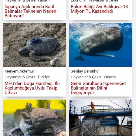
Hayvanlar & Çevre
,
Yaşam
Ekonomi
,
Hayvanlar & Çevre
İspanya Açıklarında Katil
Balon Balığı Avı Balıkçıya 13
Balinalar Tekneleri Neden
Milyon TL Kazandırdı
Batırıyor?
Meryem Aktemur
Sevilay Demirkol
Hayvanlar & Çevre
,
Türkiye
Hayvanlar & Çevre
,
Yaşam
MEÜ’den Doğa Hamlesi: İki
Gemi Gürültüsü İspermeçet
Kaplumbağaya Uydu Takip
Balinalarının Dilini
Cihazı
Değiştiriyor