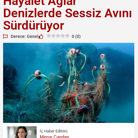
Hayalet Ağlar
Denizlerde Sessiz Avını
Sürdürüyor
Derece: Genel
0
(
0
)
İç Haber Editörü
Merve Candan