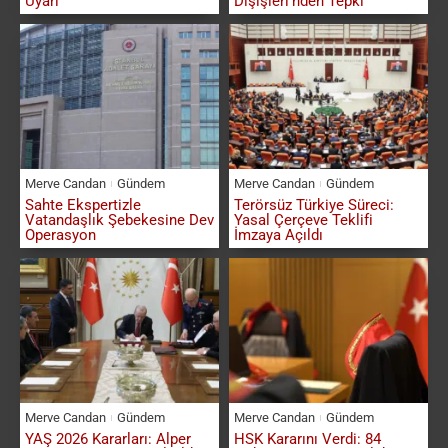
Uyarı
Dışişleri’nden Tepki
Merve Candan
Gündem
Merve Candan
Gündem
Sahte Ekspertizle
Terörsüz Türkiye Süreci:
Vatandaşlık Şebekesine Dev
Yasal Çerçeve Teklifi
Operasyon
İmzaya Açıldı
Merve Candan
Gündem
Merve Candan
Gündem
YAŞ 2026 Kararları: Alper
HSK Kararını Verdi: 84