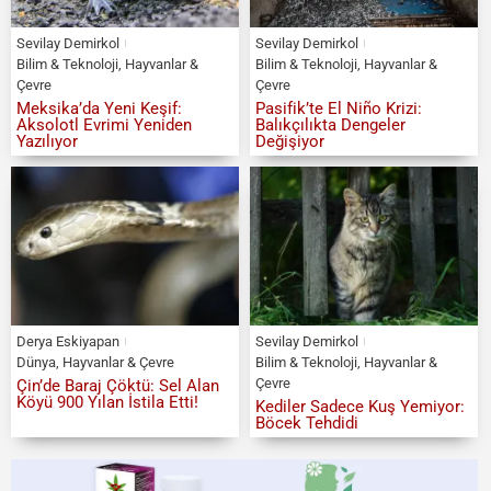
Sevilay Demirkol
Sevilay Demirkol
Bilim & Teknoloji
,
Hayvanlar &
Bilim & Teknoloji
,
Hayvanlar &
Çevre
Çevre
Meksika’da Yeni Keşif:
Pasifik’te El Niño Krizi:
Aksolotl Evrimi Yeniden
Balıkçılıkta Dengeler
Yazılıyor
Değişiyor
Derya Eskiyapan
Sevilay Demirkol
Dünya
,
Hayvanlar & Çevre
Bilim & Teknoloji
,
Hayvanlar &
Çevre
Çin’de Baraj Çöktü: Sel Alan
Köyü 900 Yılan İstila Etti!
Kediler Sadece Kuş Yemiyor:
Böcek Tehdidi