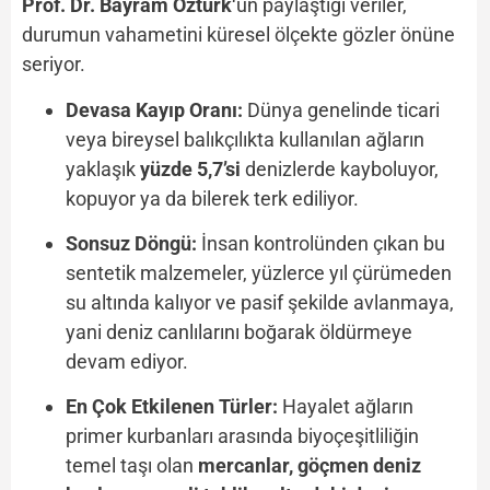
Prof. Dr. Bayram Öztürk
‘ün paylaştığı veriler,
durumun vahametini küresel ölçekte gözler önüne
seriyor.
Devasa Kayıp Oranı:
Dünya genelinde ticari
veya bireysel balıkçılıkta kullanılan ağların
yaklaşık
yüzde 5,7’si
denizlerde kayboluyor,
kopuyor ya da bilerek terk ediliyor.
Sonsuz Döngü:
İnsan kontrolünden çıkan bu
sentetik malzemeler, yüzlerce yıl çürümeden
su altında kalıyor ve pasif şekilde avlanmaya,
yani deniz canlılarını boğarak öldürmeye
devam ediyor.
En Çok Etkilenen Türler:
Hayalet ağların
primer kurbanları arasında biyoçeşitliliğin
temel taşı olan
mercanlar, göçmen deniz