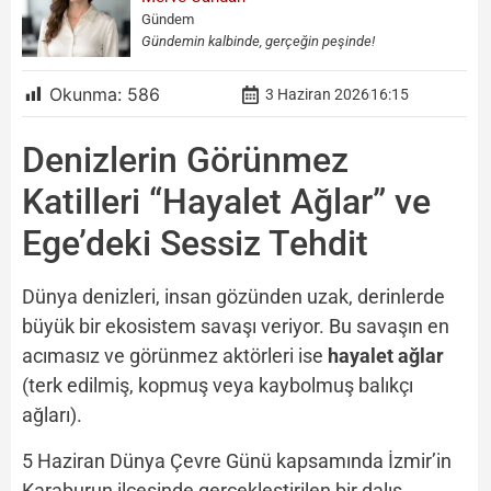
Gündem
Gündemin kalbinde, gerçeğin peşinde!
Okunma:
586
3 Haziran 2026
16:15
Denizlerin Görünmez
Katilleri “Hayalet Ağlar” ve
Ege’deki Sessiz Tehdit
Dünya denizleri, insan gözünden uzak, derinlerde
büyük bir ekosistem savaşı veriyor. Bu savaşın en
acımasız ve görünmez aktörleri ise
hayalet ağlar
(terk edilmiş, kopmuş veya kaybolmuş balıkçı
ağları).
5 Haziran Dünya Çevre Günü kapsamında İzmir’in
Karaburun ilçesinde gerçekleştirilen bir dalış