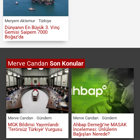
Meryem Aktemur
Türkiye
Dünyanın En Büyük 3. Vinç
Gemisi Saipem 7000
Boğaz’da
Merve Candan
Son Konular
Merve Candan
Gündem
Merve Candan
Gündem
MGK Bildirisi Yayımlandı:
Ahbap Derneği’ne MASAK
‘Terörsüz Türkiye’ Vurgusu
İncelemesi: Ünlülerin
Bağışları Nerede?