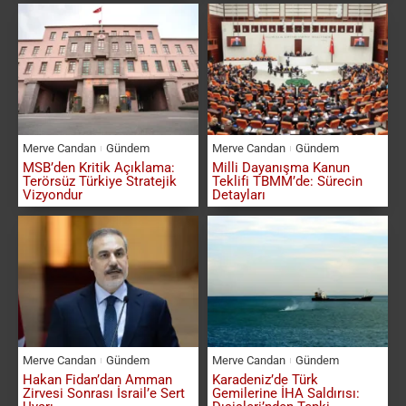
Merve Candan
Gündem
Merve Candan
Gündem
MSB’den Kritik Açıklama:
Milli Dayanışma Kanun
Terörsüz Türkiye Stratejik
Teklifi TBMM’de: Sürecin
Vizyondur
Detayları
Merve Candan
Gündem
Merve Candan
Gündem
Hakan Fidan’dan Amman
Karadeniz’de Türk
Zirvesi Sonrası İsrail’e Sert
Gemilerine İHA Saldırısı: