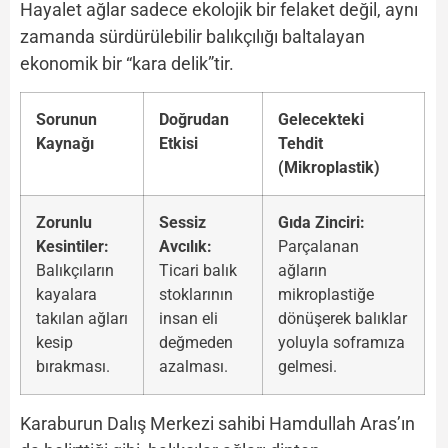
Hayalet ağlar sadece ekolojik bir felaket değil, aynı
zamanda sürdürülebilir balıkçılığı baltalayan
ekonomik bir “kara delik”tir.
Sorunun
Doğrudan
Gelecekteki
Kaynağı
Etkisi
Tehdit
(Mikroplastik)
Zorunlu
Sessiz
Gıda Zinciri:
Kesintiler:
Avcılık:
Parçalanan
Balıkçıların
Ticari balık
ağların
kayalara
stoklarının
mikroplastiğe
takılan ağları
insan eli
dönüşerek balıklar
kesip
değmeden
yoluyla soframıza
bırakması.
azalması.
gelmesi.
Karaburun Dalış Merkezi sahibi Hamdullah Aras’ın