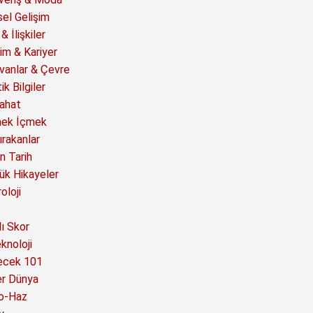
sel Gelişim
& İlişkiler
im & Kariyer
vanlar & Çevre
ik Bilgiler
ahat
ek İçmek
ırakanlar
n Tarih
ük Hikayeler
oloji
ı Skor
knoloji
ecek 101
er Dünya
o-Haz