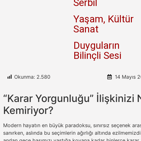
Serbil
Yaşam, Kültür
Sanat
Duyguların
Bilinçli Sesi
Okunma:
2.580
14 Mayıs 
“Karar Yorgunluğu” İlişkinizi 
Kemiriyor?
Modern hayatın en büyük paradoksu, sınırsız seçenek ar
sanırken, aslında bu seçimlerin ağırlığı altında ezilmemiz
andan gece başımızı yastığa koyana kadar binlerce karar