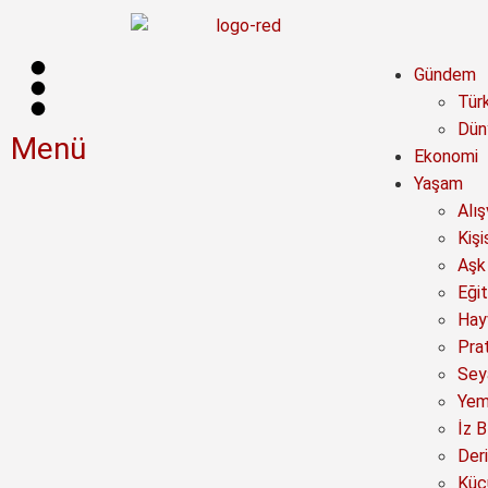
Gündem
Tür
Dün
Menü
Ekonomi
Yaşam
Alı
Kişi
Aşk 
Eğit
Hay
Prat
Sey
Yem
İz B
Deri
Küç