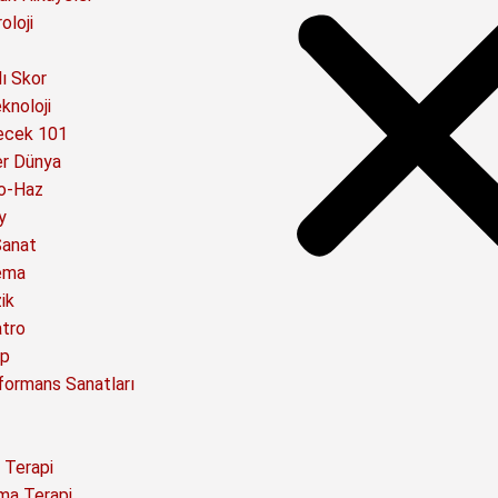
oloji
ı Skor
knoloji
ecek 101
er Dünya
o-Haz
y
Sanat
ema
ik
atro
ap
formans Sanatları
 Terapi
ma Terapi