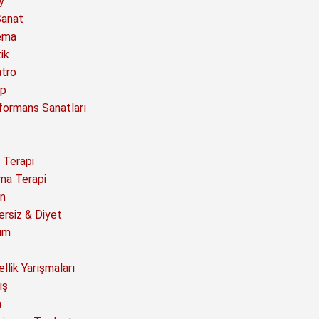
y
Sanat
ema
ik
atro
ap
formans Sanatları
 Terapi
ma Terapi
n
ersiz & Diyet
ım
llik Yarışmaları
ış
a