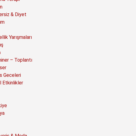
n
ersiz & Diyet
ım
llik Yarışmaları
ış
a
iner – Toplantı
ser
s Geceleri
 Etkinlikler
kiye
ya
şveriş & Moda