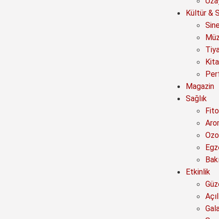
Uza
Kültür & 
Sin
Müz
Tiy
Kit
Per
Magazin
Sağlık
Fito
Aro
Ozo
Egz
Bak
Etkinlik
Güze
Açıl
Gal