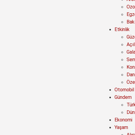
Ozo
Egz
Bak
Etkinlik
Güze
Açıl
Gal
Sem
Kon
Dan
Özel
Otomobil
Gündem
Tür
Dün
Ekonomi
Yaşam
Alı