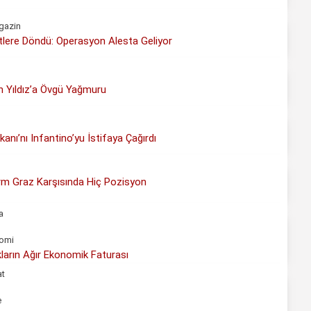
gazin
lere Döndü: Operasyon Alesta Geliyor
n Yıldız’a Övgü Yağmuru
anı’nı Infantino’yu İstifaya Çağırdı
urm Graz Karşısında Hiç Pozisyon
a
omi
akların Ağır Ekonomik Faturası
at
e