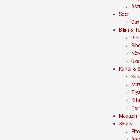
Astr
Spor
Canl
Bilim & Te
Gel
Sib
Nör
Uza
Kültür & 
Sin
Müz
Tiy
Kit
Per
Magazin
Sağlık
Fito
Aro