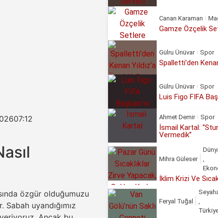
Canan Karaman
Ma
Gamze Özçelik Set
Gülru Ünüvar
Spor
Spalletti’den Kena
Gülru Ünüvar
Spor
Luis Figo FIFA Başk
Ahmet Demir
Spor
2026
07:12
İsmail Kartal: “St
Vermedik”
Nasıl
Düny
Mihra Güleser
,
Ekon
İklim Krizi Ve Sıc
Seyah
asında özgür olduğumuzu
Feryal Tuğal
,
dir. Sabah uyandığımız
Türkiy
 veriyoruz. Ancak bu