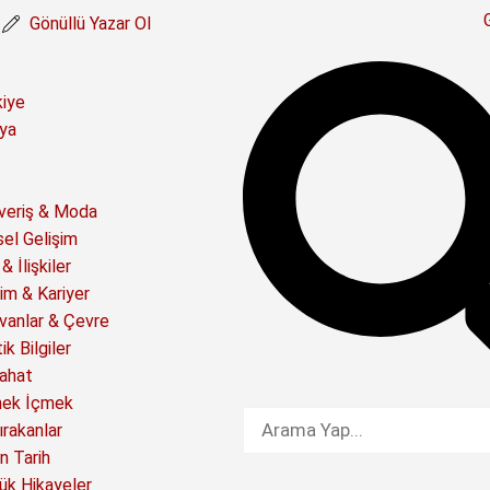
Gönüllü Yazar Ol
kiye
ya
şveriş & Moda
sel Gelişim
& İlişkiler
im & Kariyer
vanlar & Çevre
ik Bilgiler
ahat
ek İçmek
ırakanlar
n Tarih
ük Hikayeler