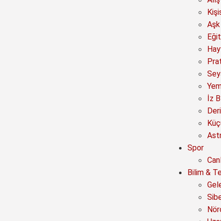
Kişi
Aşk 
Eğit
Hay
Prat
Sey
Yem
İz B
Deri
Küç
Astr
Spor
Canl
Bilim & Te
Gel
Sib
Nör