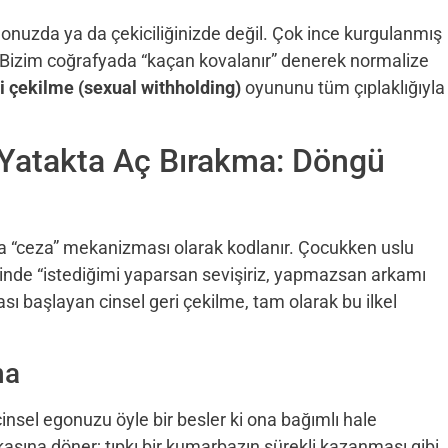
idonuzda ya da çekiciliğinizde değil. Çok ince kurgulanmış
. Bizim coğrafyada “kaçan kovalanır” denerek normalize
ri çekilme (sexual withholding)
oyununu tüm çıplaklığıyla
 Yatakta Aç Bırakma: Döngü
 da “ceza” mekanizması olarak kodlanır. Çocukken uslu
rinde “istediğimi yaparsan sevişiriz, yapmazsan arkamı
ı başlayan cinsel geri çekilme, tam olarak bu ilkel
na
cinsel egonuzu öyle bir besler ki ona bağımlı hale
kasına döner; tıpkı bir kumarbazın sürekli kazanması gibi,