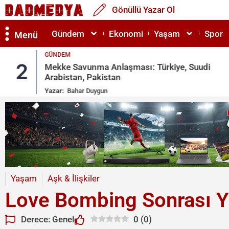
Gönüllü Yazar Ol
Gündem
Ekonomi
Yaşam
Spor
Menü
GÜNDEM
2
Mekke Savunma Anlaşması: Türkiye, Suudi
Arabistan, Pakistan
Yazar:
Bahar Duygun
Yaşam
Aşk & İlişkiler
Love Bombing Sonrası Y
Derece: Genel
0
(
0
)