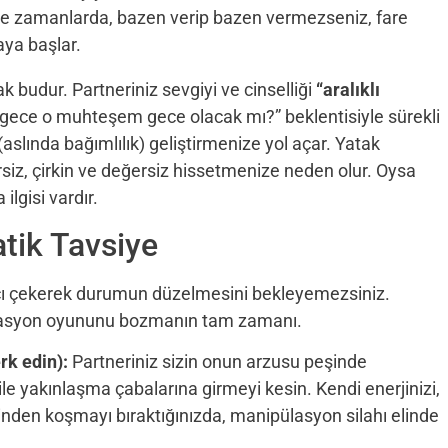
le zamanlarda, bazen verip bazen vermezseniz, fare
aya başlar.
k budur. Partneriniz sevgiyi ve cinselliği
“aralıklı
 gece o muhteşem gece olacak mı?” beklentisiyle sürekli
 (aslında bağımlılık) geliştirmenize yol açar. Yatak
ersiz, çirkin ve değersiz hissetmenize neden olur. Oysa
lgisi vardır.
tik Tavsiye
acı çekerek durumun düzelmesini bekleyemezsiniz.
ülasyon oyununu bozmanın tam zamanı.
rk edin):
Partneriniz sizin onun arzusu peşinde
le yakınlaşma çabalarına girmeyi kesin. Kendi enerjinizi,
eşinden koşmayı bıraktığınızda, manipülasyon silahı elinde