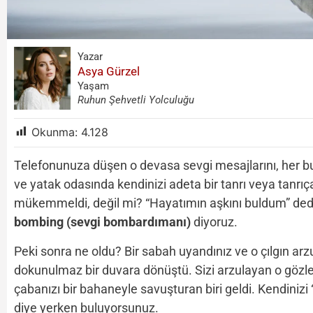
Yazar
Asya Gürzel
Yaşam
Ruhun Şehvetli Yolculuğu
Okunma:
4.128
Telefonunuza düşen o devasa sevgi mesajlarını, her b
ve yatak odasında kendinizi adeta bir tanrı veya tanrıça 
mükemmeldi, değil mi? “Hayatımın aşkını buldum” dediğ
bombing (sevgi bombardımanı)
diyoruz.
Peki sonra ne oldu? Bir sabah uyandınız ve o çılgın arz
dokunulmaz bir duvara dönüştü. Sizi arzulayan o gözler
çabanızı bir bahaneyle savuşturan biri geldi. Kendini
diye yerken buluyorsunuz.