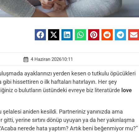
4 Haziran 2026
10:11
uluşmada ayaklarınızı yerden kesen o tutkulu öpücükleri
gibi hissettiren o ilk haftaları hatırlayın. Her şey
iniz o bulutların üstündeki evreye biz literatürde
love
u şelalesi aniden kesildi. Partneriniz yanınızda ama
 gitti, yerine sırtını dönüp uyuyan ya da her yakınlaşma
zi “Acaba nerede hata yaptım? Artık beni beğenmiyor mu?”