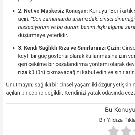
2. Net ve Maskesiz Konuşun:
Konuyu “Beni artık s
açın.
“Son zamanlarda aramızdaki cinsel dinamiğ
hissediyorum ve bu durum benim ilişki algıma zarar
düşürmeye yeterlidir.
3. Kendi Sağlıklı Rıza ve Sınırlarınızı Çizin:
Cinsel
keyfi bir güç gösterisi olarak kullanmasına izin v
geri çekilme bir cezalandırma yöntemi olarak deva
rıza
kültürü çıkmayacağını kabul edin ve sınırlarınız
Unutmayın; sağlıklı bir cinsel yaşam iki özgür yetişkinin 
açılan bir cephe değildir. Kendinizi yatak odasında c
Bu Konuyu
Bir Yıldıza Tık