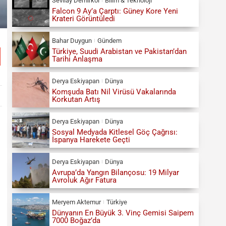
Sevilay Demirkol
Bilim & Teknoloji
Falcon 9 Ay’a Çarptı: Güney Kore Yeni
Krateri Görüntüledi
Bahar Duygun
Gündem
Türkiye, Suudi Arabistan ve Pakistan’dan
Tarihi Anlaşma
Derya Eskiyapan
Dünya
Komşuda Batı Nil Virüsü Vakalarında
Korkutan Artış
Derya Eskiyapan
Dünya
Sosyal Medyada Kitlesel Göç Çağrısı:
İspanya Harekete Geçti
Derya Eskiyapan
Dünya
Avrupa’da Yangın Bilançosu: 19 Milyar
Avroluk Ağır Fatura
Meryem Aktemur
Türkiye
Dünyanın En Büyük 3. Vinç Gemisi Saipem
7000 Boğaz’da