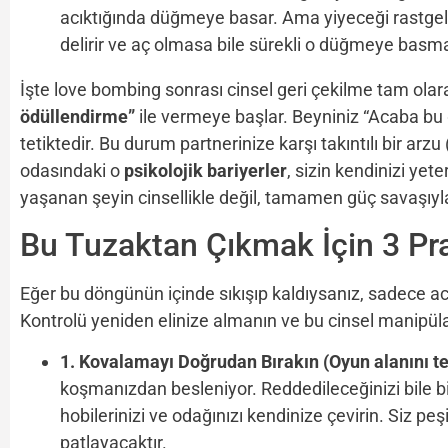
acıktığında düğmeye basar. Ama yiyeceği rastge
delirir ve aç olmasa bile sürekli o düğmeye basm
İşte love bombing sonrası cinsel geri çekilme tam olara
ödüllendirme”
ile vermeye başlar. Beyniniz “Acaba bu
tetiktedir. Bu durum partnerinize karşı takıntılı bir arzu
odasındaki o
psikolojik bariyerler
, sizin kendinizi yet
yaşanan şeyin cinsellikle değil, tamamen güç savaşıyla i
Bu Tuzaktan Çıkmak İçin 3 Pra
Eğer bu döngünün içinde sıkışıp kaldıysanız, sadece 
Kontrolü yeniden elinize almanın ve bu cinsel manip
1. Kovalamayı Doğrudan Bırakın (Oyun alanını te
koşmanızdan besleniyor. Reddedileceğinizi bile bi
hobilerinizi ve odağınızı kendinize çevirin. Siz p
patlayacaktır.