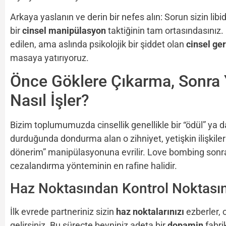
Arkaya yaslanın ve derin bir nefes alın: Sorun sizin lib
bir
cinsel manipülasyon
taktiğinin tam ortasındasınız
edilen, ama aslında psikolojik bir şiddet olan
cinsel ge
masaya yatırıyoruz.
Önce Göklere Çıkarma, Sonra
Nasıl İşler?
Bizim toplumumuzda cinsellik genellikle bir “ödül” ya
durduğunda dondurma alan o zihniyet, yetişkin ilişkile
dönerim” manipülasyonuna evrilir. Love bombing sonras
cezalandırma yönteminin en rafine halidir.
Haz Noktasından Kontrol Noktası
İlk evrede partneriniz sizin
haz noktalarınızı
ezberler, 
gelirsiniz. Bu süreçte beyniniz adeta bir
dopamin
fabri