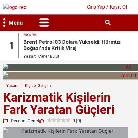
Giriş Yap / Kayıt Ol
Menü
EKONOMI
Bilim & Teknoloji
Kültür & Sanat
Brent Petrol 83 Dolara Yükseldi: Hürmüz
1
Boğazı’nda Kritik Viraj
Yazar:
Caner Bulut
Yaşam
Kişisel Gelişim
Karizmatik Kişilerin
Fark Yaratan Güçleri
Derece: Genel
0
(
0
)