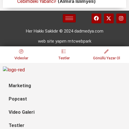
(Almira İslimyeli)
Cebimdeki Yabancı!
Her Hakkı Saklıdır © 2024 dadmedya.com
web site yapım mtcwebpark
Videolar
Testler
Gönüllü Yazar Ol
Marketing
Popcast
Video Galeri
Testler