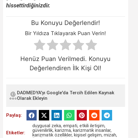
hissettirdiğinizdir.
Bu Konuyu Değerlendir!
Bir Yıldıza Tıklayarak Puan Verin!
Henüz Puan Verilmedi. Konuyu
Değerlendiren İlk Kişi Ol!
DADMEDYA'yı Google'da Tercih Edilen Kaynak
Olarak Ekleyin
Paylaş:
duygusal zeka
,
empati
,
etkili iletişim
,
güvenilirlik
,
karizma
,
karizmatik insanlar
,
Etiketler:
karizmatik özellikler
,
kişisel gelişim
,
mizah
,