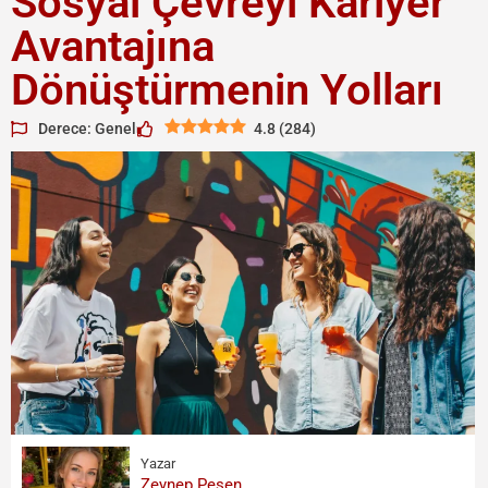
Sosyal Çevreyi Kariyer
Avantajına
Dönüştürmenin Yolları
Derece: Genel
4.8
(
284
)
Yazar
Zeynep Pesen