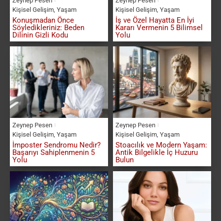
Zeynep Pesen
Zeynep Pesen
Kişisel Gelişim
,
Yaşam
Kişisel Gelişim
,
Yaşam
Konuşmadan Önce
İş ve Özel Hayatta En İyi
Söyledikleriniz: Beden
Kararı Vermenin 5 Bilimsel
Dilinin Gizli Kodu
Yolu
Zeynep Pesen
Zeynep Pesen
Kişisel Gelişim
,
Yaşam
Kişisel Gelişim
,
Yaşam
İmposter Sendromu Nedir?
Stoacılık ve Modern Yaşam:
Başarıyı Sahiplenmenin 5
Antik Bilgelikle İç Huzuru
Yolu
Bulun