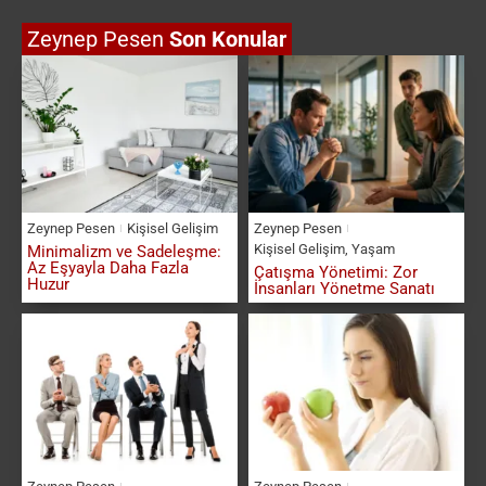
Zeynep Pesen
Son Konular
Zeynep Pesen
Kişisel Gelişim
Zeynep Pesen
Kişisel Gelişim
,
Yaşam
Minimalizm ve Sadeleşme:
Az Eşyayla Daha Fazla
Çatışma Yönetimi: Zor
Huzur
İnsanları Yönetme Sanatı