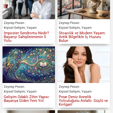
Zeynep Pesen
Zeynep Pesen
Kişisel Gelişim
,
Yaşam
Kişisel Gelişim
,
Yaşam
İmposter Sendromu Nedir?
Stoacılık ve Modern Yaşam:
Başarıyı Sahiplenmenin 5
Antik Bilgelikle İç Huzuru
Yolu
Bulun
Zeynep Pesen
Zeynep Pesen
Kişisel Gelişim
,
Yaşam
Kişisel Gelişim
,
Yaşam
Gelişim Odaklı Zihin Yapısı:
Pınar Deniz Annelik
Başarıya Giden Yeni Yol
Yolculuğunu Anlattı: Güçlü ve
Kırılgan!