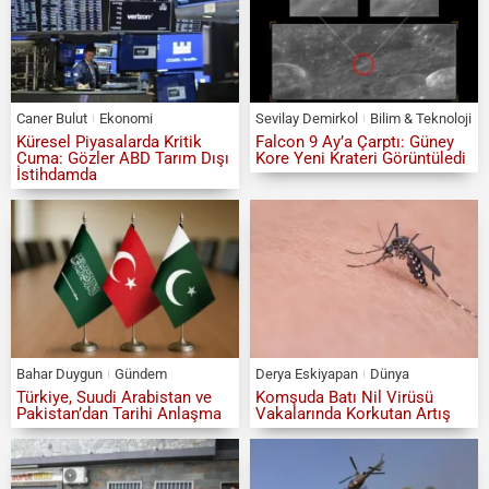
Caner Bulut
Ekonomi
Sevilay Demirkol
Bilim & Teknoloji
Küresel Piyasalarda Kritik
Falcon 9 Ay’a Çarptı: Güney
Cuma: Gözler ABD Tarım Dışı
Kore Yeni Krateri Görüntüledi
İstihdamda
Bahar Duygun
Gündem
Derya Eskiyapan
Dünya
Türkiye, Suudi Arabistan ve
Komşuda Batı Nil Virüsü
Pakistan’dan Tarihi Anlaşma
Vakalarında Korkutan Artış