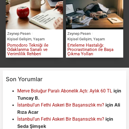
Zeynep Pesen
Zeynep Pesen
Kişisel Gelişim
,
Yaşam
Kişisel Gelişim
,
Yaşam
Pomodoro Tekniği ile
Erteleme Hastalığı:
Odaklanma Sanatı ve
Procrastination ile Başa
Verimlilik Rehberi
Çıkma Yolları
Son Yorumlar
için
Merve Boluğur Paralı Abonelik Açtı: Aylık 60 TL
Tuncay B.
için
Ali
İstanbul’un Fethi Askeri Bir Başarısızlık mı?
Rıza Acar
için
İstanbul’un Fethi Askeri Bir Başarısızlık mı?
Seda Şimşek