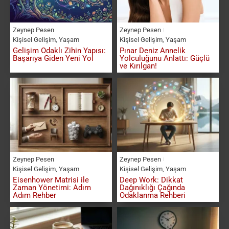
Zeynep Pesen
Zeynep Pesen
Kişisel Gelişim
,
Yaşam
Kişisel Gelişim
,
Yaşam
Gelişim Odaklı Zihin Yapısı:
Pınar Deniz Annelik
Başarıya Giden Yeni Yol
Yolculuğunu Anlattı: Güçlü
ve Kırılgan!
Zeynep Pesen
Zeynep Pesen
Kişisel Gelişim
,
Yaşam
Kişisel Gelişim
,
Yaşam
Eisenhower Matrisi ile
Deep Work: Dikkat
Zaman Yönetimi: Adım
Dağınıklığı Çağında
Adım Rehber
Odaklanma Rehberi