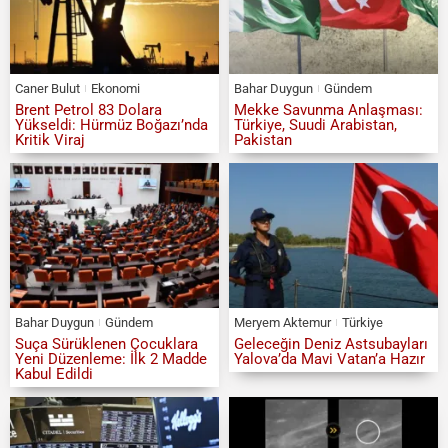
Caner Bulut
Ekonomi
Bahar Duygun
Gündem
Brent Petrol 83 Dolara
Mekke Savunma Anlaşması:
Yükseldi: Hürmüz Boğazı’nda
Türkiye, Suudi Arabistan,
Kritik Viraj
Pakistan
Bahar Duygun
Gündem
Meryem Aktemur
Türkiye
Suça Sürüklenen Çocuklara
Geleceğin Deniz Astsubayları
Yeni Düzenleme: İlk 2 Madde
Yalova’da Mavi Vatan’a Hazır
Kabul Edildi