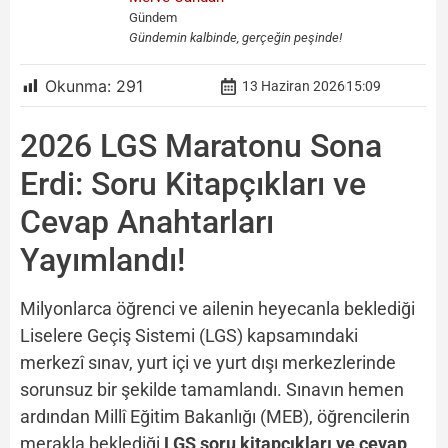
Gündem
Gündemin kalbinde, gerçeğin peşinde!
Okunma:
291
13 Haziran 2026
15:09
2026 LGS Maratonu Sona
Erdi: Soru Kitapçıkları ve
Cevap Anahtarları
Yayımlandı!
Milyonlarca öğrenci ve ailenin heyecanla beklediği
Liselere Geçiş Sistemi (LGS) kapsamındaki
merkezî sınav, yurt içi ve yurt dışı merkezlerinde
sorunsuz bir şekilde tamamlandı. Sınavın hemen
ardından Millî Eğitim Bakanlığı (MEB), öğrencilerin
merakla beklediği
LGS soru kitapçıkları ve cevap