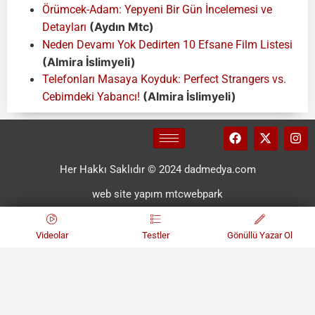
Örümcek-Adam: Yepyeni Bir Gün İncelemesi ve
(Aydın Mtc)
Detayları
Neden Devamı Yok Dedirten 10 Efsane Film Listesi
(Almira İslimyeli)
Telefonları Masaya Koyduk: Perfect Strangers vs.
(Almira İslimyeli)
Cebimdeki Yabancı!
Her Hakkı Saklıdır © 2024 dadmedya.com
web site yapım mtcwebpark
Videolar
Testler
Gönüllü Yazar Ol