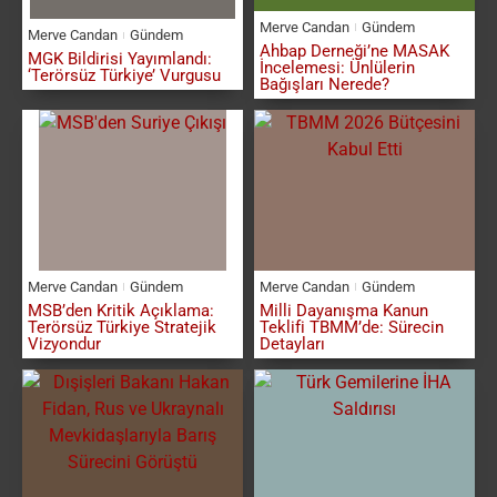
Merve Candan
Gündem
Merve Candan
Gündem
Ahbap Derneği’ne MASAK
MGK Bildirisi Yayımlandı:
İncelemesi: Ünlülerin
‘Terörsüz Türkiye’ Vurgusu
Bağışları Nerede?
Merve Candan
Gündem
Merve Candan
Gündem
MSB’den Kritik Açıklama:
Milli Dayanışma Kanun
Terörsüz Türkiye Stratejik
Teklifi TBMM’de: Sürecin
Vizyondur
Detayları