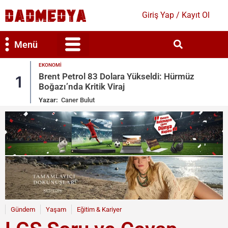
Giriş Yap / Kayıt Ol
Menü
EKONOMI
Bilim & Teknoloji
Kültür & Sanat
Brent Petrol 83 Dolara Yükseldi: Hürmüz
1
Boğazı’nda Kritik Viraj
Yazar:
Caner Bulut
Gündem
Yaşam
Eğitim & Kariyer