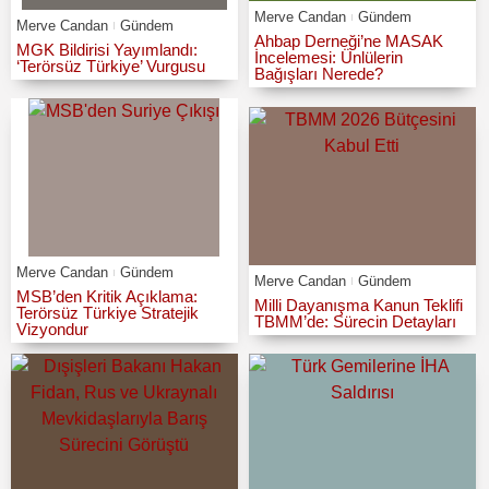
Merve Candan
Gündem
Merve Candan
Gündem
Ahbap Derneği’ne MASAK
MGK Bildirisi Yayımlandı:
İncelemesi: Ünlülerin
‘Terörsüz Türkiye’ Vurgusu
Bağışları Nerede?
Merve Candan
Gündem
Merve Candan
Gündem
MSB’den Kritik Açıklama:
Milli Dayanışma Kanun Teklifi
Terörsüz Türkiye Stratejik
TBMM’de: Sürecin Detayları
Vizyondur