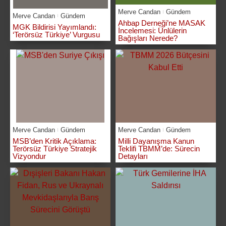
Merve Candan
Gündem
Merve Candan
Gündem
Ahbap Derneği’ne MASAK
MGK Bildirisi Yayımlandı:
İncelemesi: Ünlülerin
‘Terörsüz Türkiye’ Vurgusu
Bağışları Nerede?
Merve Candan
Gündem
Merve Candan
Gündem
MSB’den Kritik Açıklama:
Milli Dayanışma Kanun
Terörsüz Türkiye Stratejik
Teklifi TBMM’de: Sürecin
Vizyondur
Detayları