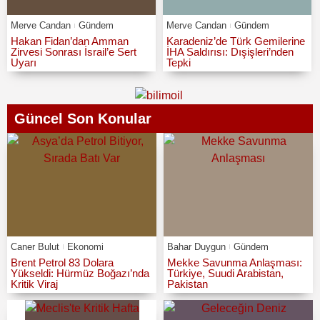
Merve Candan
Gündem
Merve Candan
Gündem
Hakan Fidan’dan Amman
Karadeniz’de Türk Gemilerine
Zirvesi Sonrası İsrail’e Sert
İHA Saldırısı: Dışişleri’nden
Uyarı
Tepki
Güncel Son Konular
Caner Bulut
Ekonomi
Bahar Duygun
Gündem
Brent Petrol 83 Dolara
Mekke Savunma Anlaşması:
Yükseldi: Hürmüz Boğazı’nda
Türkiye, Suudi Arabistan,
Kritik Viraj
Pakistan