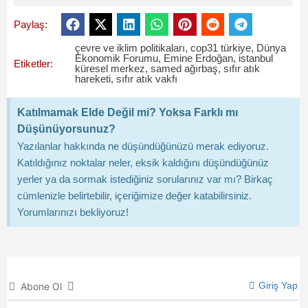
Paylaş:
çevre ve iklim politikaları
,
cop31 türkiye
,
Dünya
Ekonomik Forumu
,
Emine Erdoğan
,
istanbul
Etiketler:
küresel merkez
,
samed ağırbaş
,
sıfır atık
hareketi
,
sıfır atık vakfı
Katılmamak Elde Değil mi? Yoksa Farklı mı
Düşünüyorsunuz?
Yazılanlar hakkında ne düşündüğünüzü merak ediyoruz.
Katıldığınız noktalar neler, eksik kaldığını düşündüğünüz
yerler ya da sormak istediğiniz sorularınız var mı? Birkaç
cümlenizle belirtebilir, içeriğimize değer katabilirsiniz.
Yorumlarınızı bekliyoruz!
Giriş Yap
Abone Ol