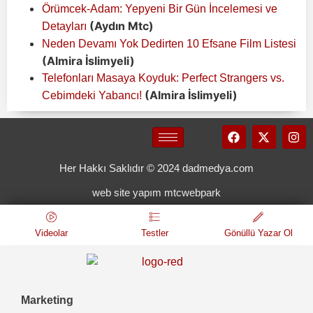
Örümcek-Adam: Yepyeni Bir Gün İncelemesi ve
(Aydın Mtc)
Detayları
Neden Devamı Yok Dedirten 10 Efsane Film Listesi
(Almira İslimyeli)
Telefonları Masaya Koyduk: Perfect Strangers vs.
(Almira İslimyeli)
Cebimdeki Yabancı!
Her Hakkı Saklıdır © 2024 dadmedya.com
web site yapım mtcwebpark
Videolar
Testler
Gönüllü Yazar Ol
Marketing