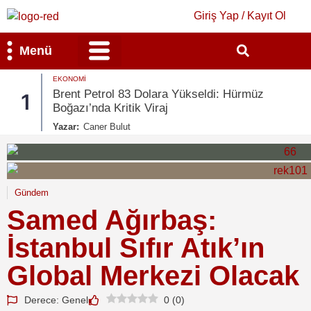
Giriş Yap / Kayıt Ol
Menü
EKONOMI
Bilim & Teknoloji
Kültür & Sanat
Brent Petrol 83 Dolara Yükseldi: Hürmüz
1
Boğazı’nda Kritik Viraj
Yazar:
Caner Bulut
Gündem
Samed Ağırbaş:
İstanbul Sıfır Atık’ın
Global Merkezi Olacak
Derece: Genel
0
(
0
)