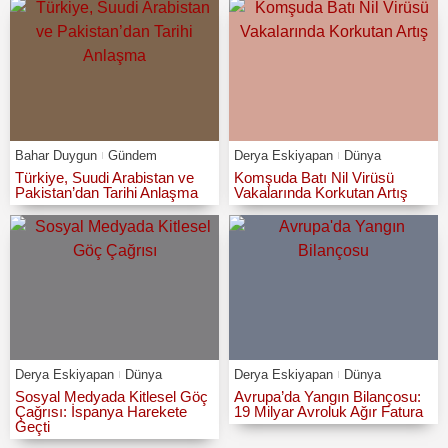
Bahar Duygun
Gündem
Derya Eskiyapan
Dünya
Türkiye, Suudi Arabistan ve
Komşuda Batı Nil Virüsü
Pakistan’dan Tarihi Anlaşma
Vakalarında Korkutan Artış
Derya Eskiyapan
Dünya
Derya Eskiyapan
Dünya
Sosyal Medyada Kitlesel Göç
Avrupa’da Yangın Bilançosu:
Çağrısı: İspanya Harekete
19 Milyar Avroluk Ağır Fatura
Geçti