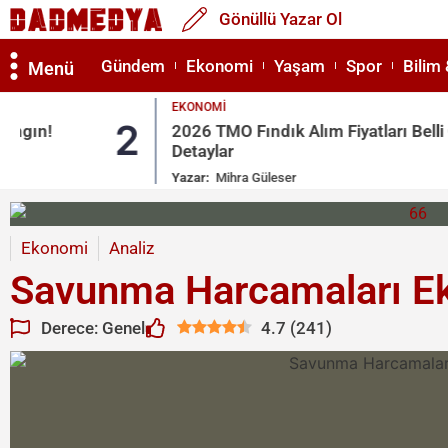
Gönüllü Yazar Ol
Gündem
Ekonomi
Yaşam
Spor
Bilim 
Menü
EKONOMI
2
2026 TMO Fındık Alım Fiyatları Belli Oldu! İşte
Detaylar
Yazar:
Mihra Güleser
Ekonomi
Analiz
Savunma Harcamaları Eko
Derece: Genel
4.7
(
241
)