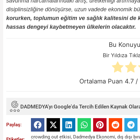
savunma harcamalarındaki artış, üretkenliği artırmay
disiplinsizliğine dönüşürse, uzun vadede ekonomik b
korurken, toplumun eğitim ve sağlık kalitesini de k
hassas dengeyi kaybetmeyen ülkelerin olacaktır.
Bu Konuyu
Bir Yıldıza Tık
Ortalama Puan
4.7
/ 
DADMEDYA'yı Google'da Tercih Edilen Kaynak Olara
Paylaş:
crowding out etkisi
,
Dadmedya Ekonomi
,
dış dışı bı
Etiketler: