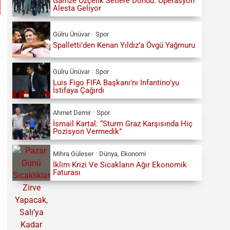
Gamze Özçelik Setlere Döndü: Operasyon
Alesta Geliyor
Gülru Ünüvar
Spor
Spalletti’den Kenan Yıldız’a Övgü Yağmuru
Gülru Ünüvar
Spor
Luis Figo FIFA Başkanı’nı Infantino’yu
İstifaya Çağırdı
Ahmet Demir
Spor
İsmail Kartal: “Sturm Graz Karşısında Hiç
Pozisyon Vermedik”
Mihra Güleser
Dünya
,
Ekonomi
İklim Krizi Ve Sıcakların Ağır Ekonomik
Faturası