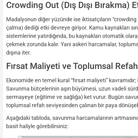
Crowding Out (Dış Dışı Bırakma) Et
Madalyonun diğer yüzünde ise iktisatçıların “crowding
çalma) dediği etki devreye giriyor. Kamu kaynakları sın
sistemlerine yatırdığında, bu kaynakları otomatik olara
çekmek zorunda kalır. Yani askeri harcamalar, toplumsa
dışına iter.
Fırsat Maliyeti ve Toplumsal Refah
Ekonomide en temel kural “fırsat maliyeti” kavramıdır; b
Savunma bütçelerinin aşırı büyümesi, uzun vadeli sürd
sermayeye (eğitime ve sağlığa) ket vurur. Bugün savun
toplumsal refah seviyesinden çalınan bir paya dönüşebi
Aşağıdaki tabloda, savunma harcamalarının artmasının
basit haliyle görebilirsiniz: