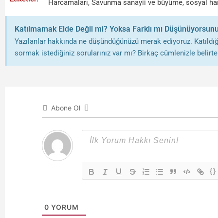
Harcamaları
,
Savunma sanayii ve büyüme
,
sosyal ha
Katılmamak Elde Değil mi? Yoksa Farklı mı Düşünüyorsun
Yazılanlar hakkında ne düşündüğünüzü merak ediyoruz. Katıldığı
sormak istediğiniz sorularınız var mı? Birkaç cümlenizle belirtebi
Abone Ol
{}
0
YORUM