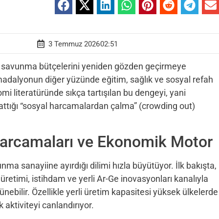
3 Temmuz 2026
02:51
eri savunma bütçelerini yeniden gözden geçirmeye
, madalyonun diğer yüzünde eğitim, sağlık ve sosyal refah
i literatüründe sıkça tartışılan bu dengeyi, yani
attığı “sosyal harcamalardan çalma” (crowding out)
Harcamaları ve Ekonomik Motor
nma sanayiine ayırdığı dilimi hızla büyütüyor. İlk bakışta,
retimi, istihdam ve yerli Ar-Ge inovasyonları kanalıyla
ebilir. Özellikle yerli üretim kapasitesi yüksek ülkelerde
aktiviteyi canlandırıyor.