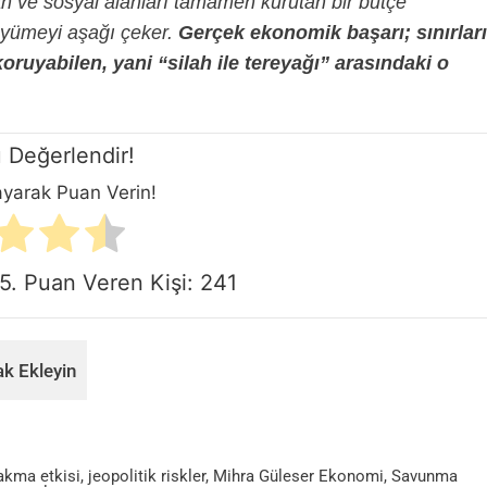
an ve sosyal alanları tamamen kurutan bir bütçe
üyümeyi aşağı çeker.
Gerçek ekonomik başarı; sınırları
oruyabilen, yani “silah ile tereyağı” arasındaki o
 Değerlendir!
layarak Puan Verin!
5. Puan Veren Kişi:
241
k Ekleyin
rakma etkisi
,
jeopolitik riskler
,
Mihra Güleser Ekonomi
,
Savunma