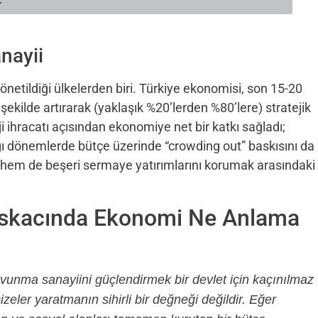
nayii
netildiği ülkelerden biri.
Türkiye ekonomisi,
son 15-20
ekilde artırarak (yaklaşık %20’lerden %80’lere) stratejik
 ihracatı açısından ekonomiye net bir katkı sağladı;
ğı dönemlerde bütçe üzerinde “crowding out” baskısını da
 hem de beşeri sermaye yatırımlarını korumak arasındaki
Kıskacında Ekonomi Ne Anlama
avunma sanayiini güçlendirmek bir devlet için kaçınılmaz
eler yaratmanın sihirli bir değneği değildir. Eğer