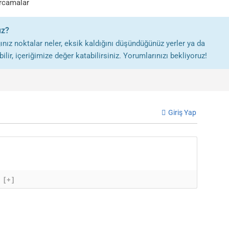
rcamalar
uz?
nız noktalar neler, eksik kaldığını düşündüğünüz yerler ya da
lir, içeriğimize değer katabilirsiniz. Yorumlarınızı bekliyoruz!
Giriş Yap
[+]