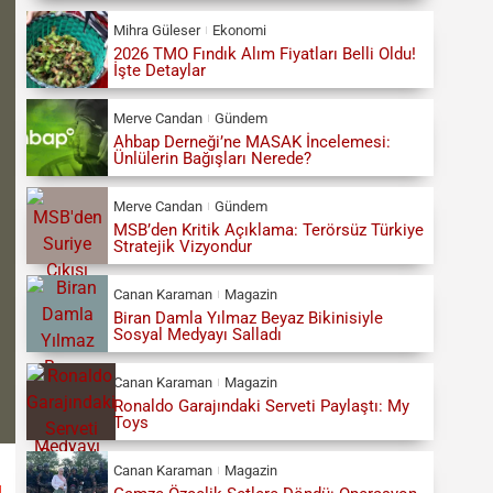
Mihra Güleser
Ekonomi
2026 TMO Fındık Alım Fiyatları Belli Oldu!
İşte Detaylar
Merve Candan
Gündem
Ahbap Derneği’ne MASAK İncelemesi:
Ünlülerin Bağışları Nerede?
Merve Candan
Gündem
MSB’den Kritik Açıklama: Terörsüz Türkiye
Stratejik Vizyondur
Canan Karaman
Magazin
Biran Damla Yılmaz Beyaz Bikinisiyle
Sosyal Medyayı Salladı
Canan Karaman
Magazin
Ronaldo Garajındaki Serveti Paylaştı: My
Toys
Canan Karaman
Magazin