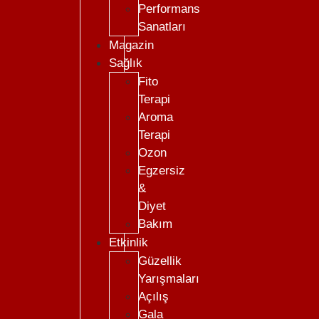
Performans
Sanatları
Magazin
Sağlık
Fito
Terapi
Aroma
Terapi
Ozon
Egzersiz
&
Diyet
Bakım
Etkinlik
Güzellik
Yarışmaları
Açılış
Gala