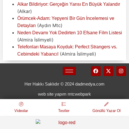
Alkar Bildiriyor: Gerçeğin Yarısı En Büyük Yalandır
(Alkar)
Örümcek-Adam: Yepyeni Bir Gün İncelemesi ve
(Aydın Mtc)
Detayları
Neden Devamı Yok Dedirten 10 Efsane Film Listesi
(Almira İslimyeli)
Telefonları Masaya Koyduk: Perfect Strangers vs.
(Almira İslimyeli)
Cebimdeki Yabancı!
Her Hakkı Saklıdır © 2024 dadmedya.com
web site yapım mtcwebpark
Videolar
Testler
Gönüllü Yazar Ol