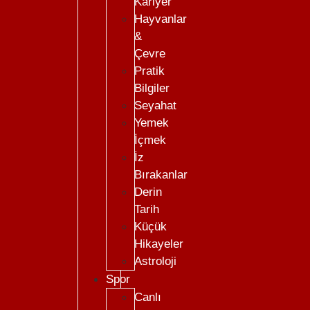
Kariyer
Hayvanlar
&
Çevre
Pratik
Bilgiler
Seyahat
Yemek
İçmek
İz
Bırakanlar
Derin
Tarih
Küçük
Hikayeler
Astroloji
Spor
Canlı