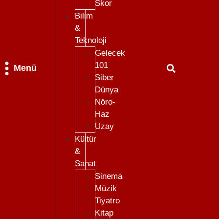
Skor
Bilim
&
Teknoloji
Gelecek
101
Menü
Siber
Dünya
Nöro-
Haz
Uzay
Kültür
&
Sanat
Sinema
Müzik
Tiyatro
Kitap