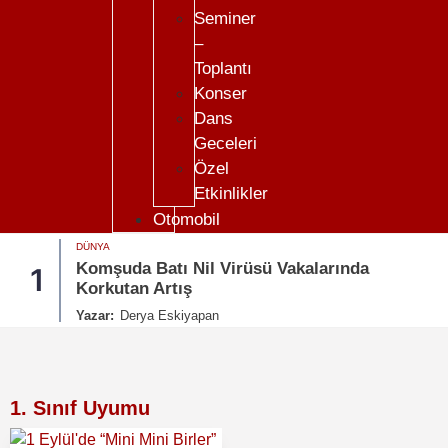
Seminer
–
Toplantı
Konser
Dans
Geceleri
Özel
Etkinlikler
Otomobil
DÜNYA
Komşuda Batı Nil Virüsü Vakalarında
1
Korkutan Artış
Yazar:
Derya Eskiyapan
1. Sınıf Uyumu