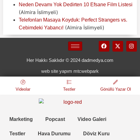
Neden Devamı Yok Dedirten 10 Efsane Film Listesi
(Almira İslimyeli)
Telefonları Masaya Koyduk: Perfect Strangers vs.
(Almira İslimyeli)
Cebimdeki Yabancı!
Her Hakkı Saklıdır © 2024 dadmedya.com
web site yapım mtcwebpark
Videolar
Testler
Gönüllü Yazar Ol
Marketing
Popcast
Video Galeri
Testler
Hava Durumu
Döviz Kuru