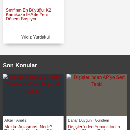
Sınıfının En Büyüğü: K2
Kamikaze İHA ile Yeni
Dönem Başlıyor
Yıldız Yurdakul
Son Konular
Alkar
Analiz
Bahar Duygun
Gündem
Mekke Anlaşması Nedir?
Dışişleri’nden Yunanistan’ın