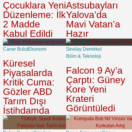
Çocuklara Yeni
Astsubayları
Düzenleme: İlk
Yalova’da
2 Madde
Mavi Vatan’a
Kabul Edildi
Hazır
Caner Bulut
Ekonomi
Sevilay Demirkol
Bilim & Teknoloji
Küresel
Falcon 9 Ay’a
Piyasalarda
Çarptı: Güney
Kritik Cuma:
Kore Yeni
Gözler ABD
Krateri
Tarım Dışı
Görüntüledi
İstihdamda