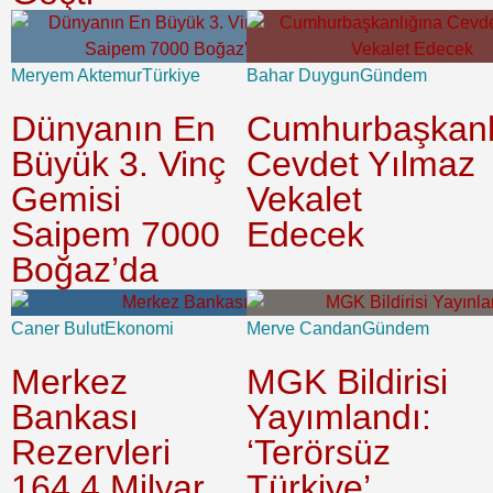
Meryem Aktemur
Türkiye
Bahar Duygun
Gündem
Dünyanın En
Cumhurbaşkanl
Büyük 3. Vinç
Cevdet Yılmaz
Gemisi
Vekalet
Saipem 7000
Edecek
Boğaz’da
Caner Bulut
Ekonomi
Merve Candan
Gündem
Merkez
MGK Bildirisi
Bankası
Yayımlandı:
Rezervleri
‘Terörsüz
164,4 Milyar
Türkiye’