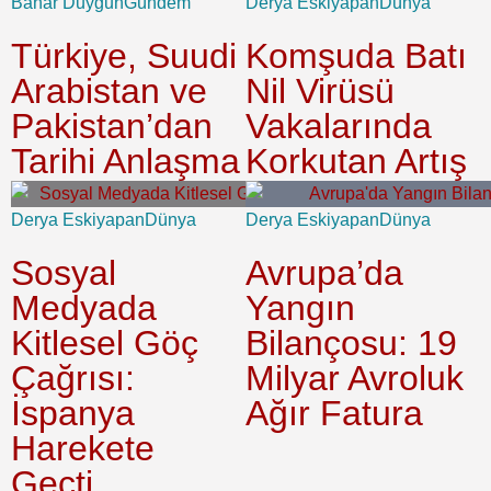
Bahar Duygun
Gündem
Derya Eskiyapan
Dünya
Türkiye, Suudi
Komşuda Batı
Arabistan ve
Nil Virüsü
Pakistan’dan
Vakalarında
Tarihi Anlaşma
Korkutan Artış
Derya Eskiyapan
Dünya
Derya Eskiyapan
Dünya
Sosyal
Avrupa’da
Medyada
Yangın
Kitlesel Göç
Bilançosu: 19
Çağrısı:
Milyar Avroluk
İspanya
Ağır Fatura
Harekete
Geçti