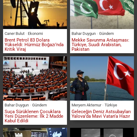
Caner Bulut
Ekonomi
Bahar Duygun
Gündem
Brent Petrol 83 Dolara
Mekke Savunma Anlaşması:
Yükseldi: Hürmüz Boğazı’nda
Türkiye, Suudi Arabistan,
Kritik Viraj
Pakistan
Bahar Duygun
Gündem
Meryem Aktemur
Türkiye
Suça Sürüklenen Çocuklara
Geleceğin Deniz Astsubayları
Yeni Düzenleme: İlk 2 Madde
Yalova’da Mavi Vatan’a Hazır
Kabul Edildi