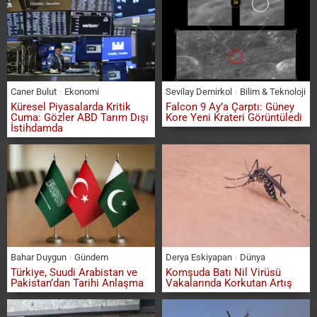
Caner Bulut
Ekonomi
Sevilay Demirkol
Bilim & Teknoloji
Küresel Piyasalarda Kritik
Falcon 9 Ay’a Çarptı: Güney
Cuma: Gözler ABD Tarım Dışı
Kore Yeni Krateri Görüntüledi
İstihdamda
Bahar Duygun
Gündem
Derya Eskiyapan
Dünya
Türkiye, Suudi Arabistan ve
Komşuda Batı Nil Virüsü
Pakistan’dan Tarihi Anlaşma
Vakalarında Korkutan Artış