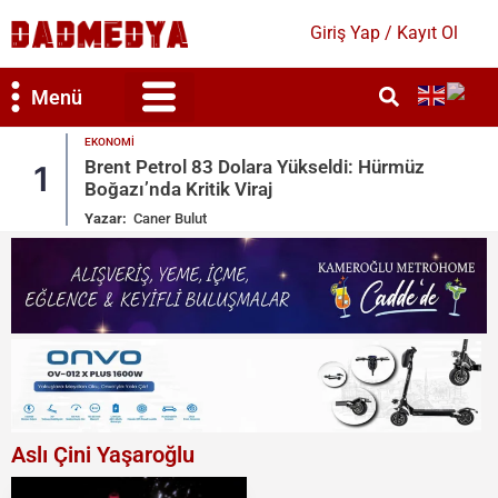
Giriş Yap / Kayıt Ol
Menü
GÜNDEM
i: Hürmüz
Mekke Savunma Anlaşması: Türkiye
2
Arabistan, Pakistan
Yazar:
Bahar Duygun
Aslı Çini Yaşaroğlu