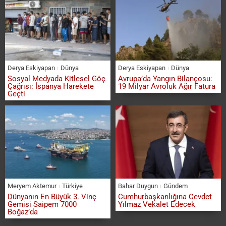
Derya Eskiyapan
Dünya
Derya Eskiyapan
Dünya
Sosyal Medyada Kitlesel Göç
Avrupa’da Yangın Bilançosu:
Çağrısı: İspanya Harekete
19 Milyar Avroluk Ağır Fatura
Geçti
Meryem Aktemur
Türkiye
Bahar Duygun
Gündem
Dünyanın En Büyük 3. Vinç
Cumhurbaşkanlığına Cevdet
Gemisi Saipem 7000
Yılmaz Vekalet Edecek
Boğaz’da