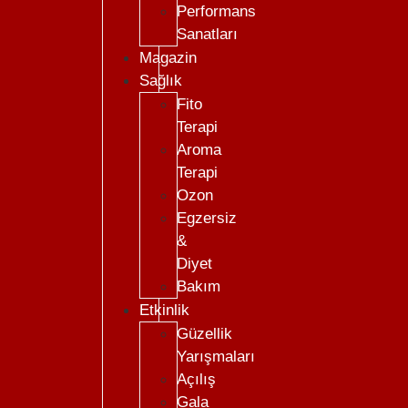
Performans
Sanatları
Magazin
Sağlık
Fito
Terapi
Aroma
Terapi
Ozon
Egzersiz
&
Diyet
Bakım
Etkinlik
Güzellik
Yarışmaları
Açılış
Gala