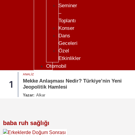
Seminer
–
Toplantı
Konser
Dans
Geceleri
Özel
Etkinlikler
Otomobil
ANALIZ
Mekke Anlaşması Nedir? Türkiye’nin Yeni
1
Jeopolitik Hamlesi
Yazar:
Alkar
baba ruh sağlığı