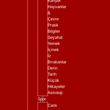
Kariyer
Hayvanlar
&
Çevre
Pratik
Bilgiler
Seyahat
Yemek
İçmek
İz
Bırakanlar
Derin
Tarih
Küçük
Hikayeler
Astroloji
Spor
Canlı