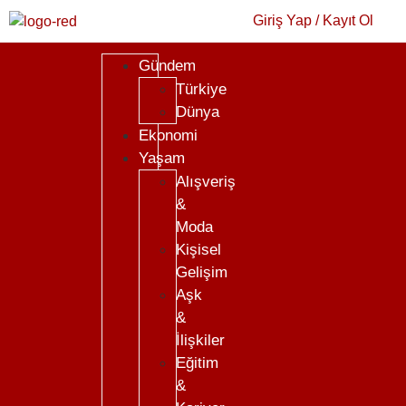
Giriş Yap / Kayıt Ol
Gündem
Türkiye
Dünya
Ekonomi
Yaşam
Alışveriş
&
Moda
Kişisel
Gelişim
Aşk
&
İlişkiler
Eğitim
&