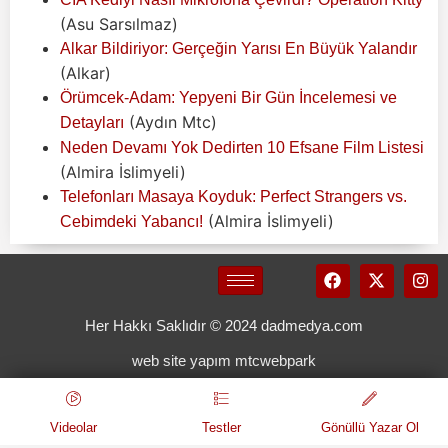
(Asu Sarsılmaz)
Alkar Bildiriyor: Gerçeğin Yarısı En Büyük Yalandır
(Alkar)
Örümcek-Adam: Yepyeni Bir Gün İncelemesi ve
(Aydın Mtc)
Detayları
Neden Devamı Yok Dedirten 10 Efsane Film Listesi
(Almira İslimyeli)
Telefonları Masaya Koyduk: Perfect Strangers vs.
(Almira İslimyeli)
Cebimdeki Yabancı!
Her Hakkı Saklıdır © 2024 dadmedya.com
web site yapım mtcwebpark
Videolar
Testler
Gönüllü Yazar Ol