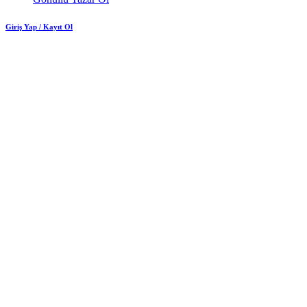
Giriş Yap / Kayıt Ol