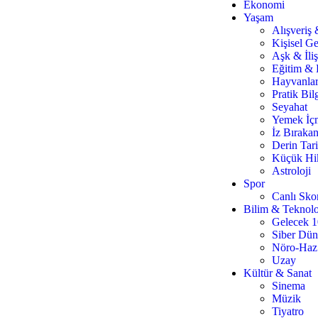
Ekonomi
Yaşam
Alışveriş
Kişisel Ge
Aşk & İliş
Eğitim & 
Hayvanla
Pratik Bilg
Seyahat
Yemek İç
İz Bırakan
Derin Tar
Küçük Hi
Astroloji
Spor
Canlı Sko
Bilim & Teknolo
Gelecek 
Siber Dü
Nöro-Haz
Uzay
Kültür & Sanat
Sinema
Müzik
Tiyatro