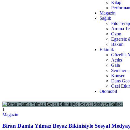
Kitap
Performan
Magazin
Sağlık
Fito Terap
Aroma Te
Ozon
Egzersiz 
Bakım
Etkinlik
Güzellik Y
Açılış
Gala
Seminer –
Konser
Dans Gece
Özel Etkin
Otomobil
1
Magazin
Biran Damla Yılmaz Beyaz Bikinisiyle Sosyal Medyay