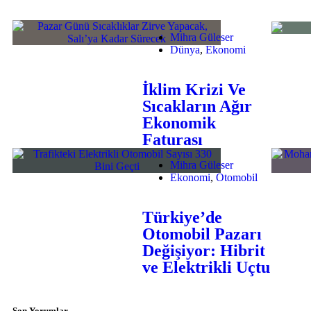
Mihra Güleser
Dünya
,
Ekonomi
İklim Krizi Ve
Sıcakların Ağır
Ekonomik
Faturası
Mihra Güleser
Ekonomi
,
Otomobil
Türkiye’de
Otomobil Pazarı
Değişiyor: Hibrit
ve Elektrikli Uçtu
Son Yorumlar