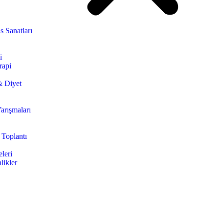
s Sanatları
i
rapi
& Diyet
arışmaları
 Toplantı
leri
likler