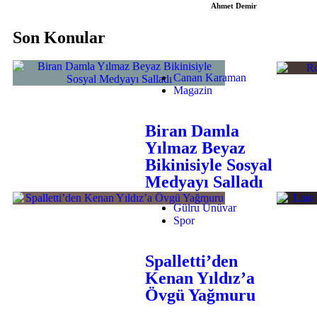
Ahmet Demir
Son Konular
Canan Karaman
Magazin
Biran Damla
Yılmaz Beyaz
Bikinisiyle Sosyal
Medyayı Salladı
Gülru Ünüvar
Spor
Spalletti’den
Kenan Yıldız’a
Övgü Yağmuru