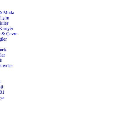
 & Moda
lişim
kiler
Kariyer
r & Çevre
iler
mek
lar
ih
kayeler
r
ji
101
nya