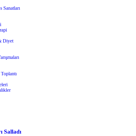
s Sanatları
i
rapi
& Diyet
arışmaları
 Toplantı
leri
likler
ı Salladı