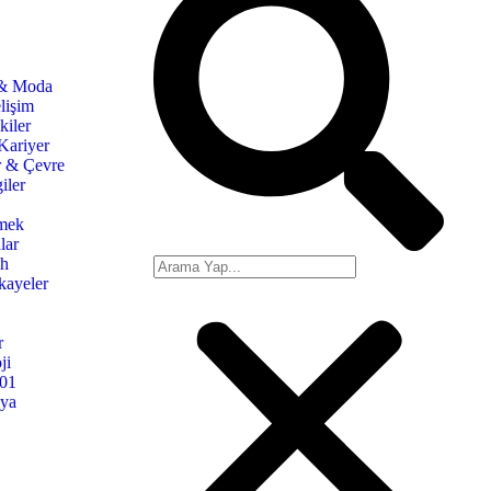
 & Moda
lişim
kiler
Kariyer
r & Çevre
iler
mek
lar
ih
kayeler
r
ji
101
nya