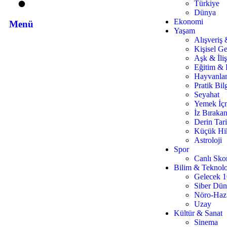
Türkiye
Dünya
Ekonomi
Menü
Yaşam
Alışveriş
Kişisel Ge
Aşk & İliş
Eğitim & 
Hayvanla
Pratik Bilg
Seyahat
Yemek İç
İz Bırakan
Derin Tar
Küçük Hi
Astroloji
Spor
Canlı Sko
Bilim & Teknolo
Gelecek 
Siber Dü
Nöro-Haz
Uzay
Kültür & Sanat
Sinema