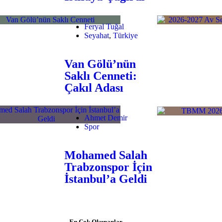
Feryal Tuğal
Seyahat
,
Türkiye
Van Gölü’nün
Saklı Cenneti:
Çakıl Adası
Ahmet Demir
Spor
Mohamed Salah
Trabzonspor İçin
İstanbul’a Geldi
En Çok Okunanlar