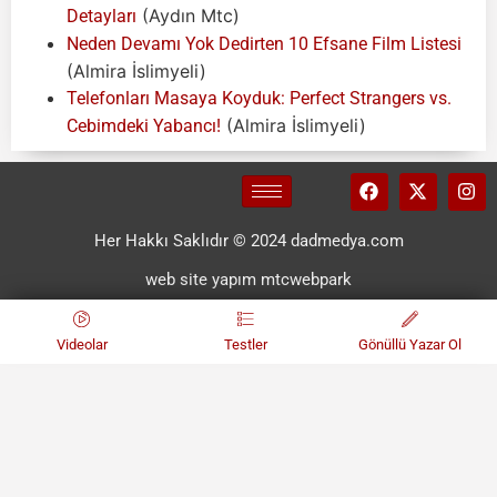
(Aydın Mtc)
Detayları
Neden Devamı Yok Dedirten 10 Efsane Film Listesi
(Almira İslimyeli)
Telefonları Masaya Koyduk: Perfect Strangers vs.
(Almira İslimyeli)
Cebimdeki Yabancı!
Her Hakkı Saklıdır © 2024 dadmedya.com
web site yapım mtcwebpark
Videolar
Testler
Gönüllü Yazar Ol