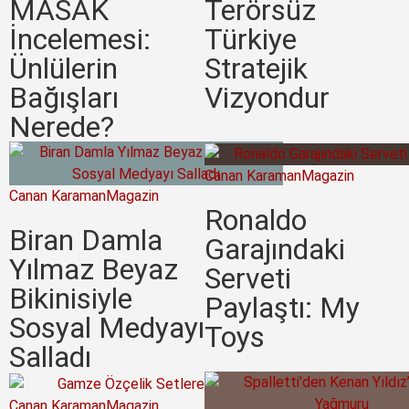
MASAK
Terörsüz
İncelemesi:
Türkiye
Ünlülerin
Stratejik
Bağışları
Vizyondur
Nerede?
Canan Karaman
Magazin
Canan Karaman
Magazin
Ronaldo
Biran Damla
Garajındaki
Yılmaz Beyaz
Serveti
Bikinisiyle
Paylaştı: My
Sosyal Medyayı
Toys
Salladı
Canan Karaman
Magazin