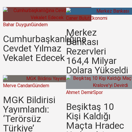
Caner Bulut
Ekonomi
Bahar Duygun
Gündem
Merkez
Cumhurbaşkanlığına
Bankası
Cevdet Yılmaz
Rezervleri
Vekalet Edecek
164,4 Milyar
Dolara Yükseldi
Merve Candan
Gündem
Ahmet Demir
Spor
MGK Bildirisi
Beşiktaş 10
Yayımlandı:
Kişi Kaldığı
‘Terörsüz
Maçta Hradec
Türkiye’