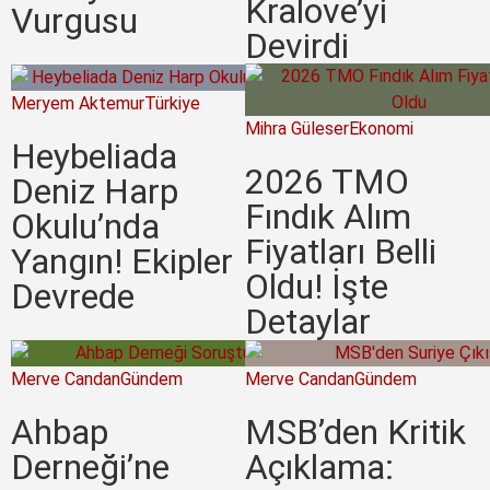
Kralove’yi
Vurgusu
Devirdi
Meryem Aktemur
Türkiye
Mihra Güleser
Ekonomi
Heybeliada
2026 TMO
Deniz Harp
Fındık Alım
Okulu’nda
Fiyatları Belli
Yangın! Ekipler
Oldu! İşte
Devrede
Detaylar
Merve Candan
Gündem
Merve Candan
Gündem
Ahbap
MSB’den Kritik
Derneği’ne
Açıklama: