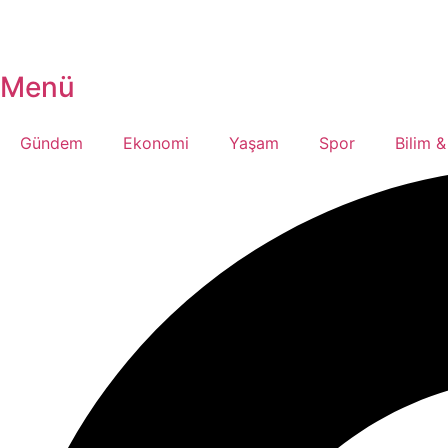
Menü
Gündem
Ekonomi
Yaşam
Spor
Bilim &