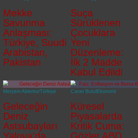
Mekke
Suça
Savunma
Sürüklenen
Anlaşması:
Çocuklara
Türkiye, Suudi
Yeni
Arabistan,
Düzenleme:
Pakistan
İlk 2 Madde
Kabul Edildi
Meryem Aktemur
Türkiye
Caner Bulut
Ekonomi
Geleceğin
Küresel
Deniz
Piyasalarda
Astsubayları
Kritik Cuma:
Yalova’da
Gözler ABD