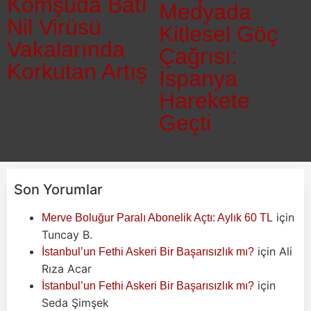
Komşuda Batı
Medyada
Nil Virüsü
Kitlesel Göç
Vakalarında
Çağrısı:
Korkutan Artış
İspanya
Harekete
Geçti
Son Yorumlar
için
Merve Boluğur Paralı Abonelik Açtı: Aylık 60 TL
Tuncay B.
için
Ali
İstanbul’un Fethi Askeri Bir Başarısızlık mı?
Rıza Acar
için
İstanbul’un Fethi Askeri Bir Başarısızlık mı?
Seda Şimşek