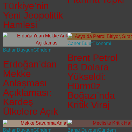
Türkiye’nin
Yeni Jeopolitik
Hamlesi
Caner Bulut
Ekonomi
Bahar Duygun
Gündem
Brent Petrol
Erdoğan’dan
83 Dolara
Mekke
Yükseldi:
Anlaşması
Hürmüz
Açıklaması:
Boğazı’nda
Kardeş
Kritik Viraj
Ülkelere Açık
Bahar Duygun
Gündem
Bahar Duygun
Gündem