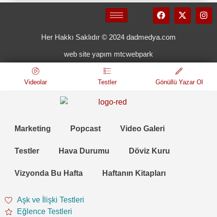
Her Hakkı Saklıdır © 2024 dadmedya.com
web site yapım mtcwebpark
Videolar
Testler
Gönüllü Yazar Ol
Marketing
Popcast
Video Galeri
Testler
Hava Durumu
Döviz Kuru
Vizyonda Bu Hafta
Haftanın Kitapları
Aşk ve İlişki Testleri
Eğlence Testleri