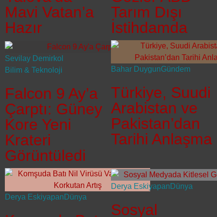
Mavi Vatan’a
Tarım Dışı
Hazır
İstihdamda
Sevilay Demirkol
Bahar Duygun
Gündem
Bilim & Teknoloji
Türkiye, Suudi
Falcon 9 Ay’a
Arabistan ve
Çarptı: Güney
Pakistan’dan
Kore Yeni
Tarihi Anlaşma
Krateri
Görüntüledi
Derya Eskiyapan
Dünya
Derya Eskiyapan
Dünya
Sosyal