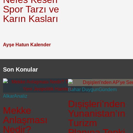
Spor Tarzı ve
Karın Kasları
Ayşe Hatun Kalender
Son Konular
Bahar Duygun
Gündem
Alkar
Analiz
Dışişleri’nden
Mekke
Yunanistan’ın
Anlaşması
Turizm
Nedir?
Planına Tepki