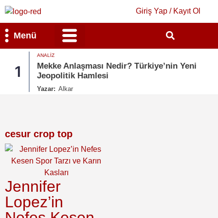
Giriş Yap / Kayıt Ol
Menü
ANALIZ
Bilim & Teknoloji
Kültür & Sanat
Mekke Anlaşması Nedir? Türkiye’nin Yeni
1
Jeopolitik Hamlesi
Yazar:
Alkar
cesur crop top
Jennifer
Lopez’in
Nefes Kesen