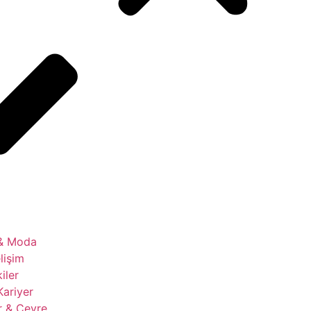
 & Moda
lişim
kiler
Kariyer
r & Çevre