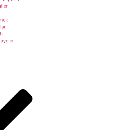
giler
çmek
lar
ih
ayeler