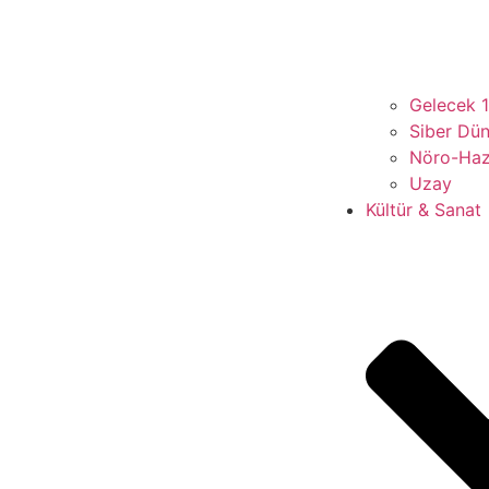
Gelecek 
Siber Dü
Nöro-Ha
Uzay
Kültür & Sanat