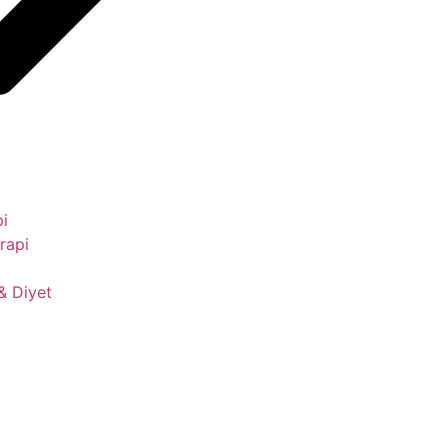
pi
rapi
& Diyet