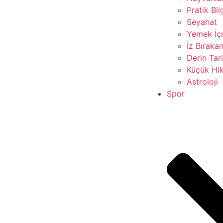
Pratik Bil
Seyahat
Yemek İ
İz Bırakan
Derin Tar
Küçük Hik
Astroloji
Spor