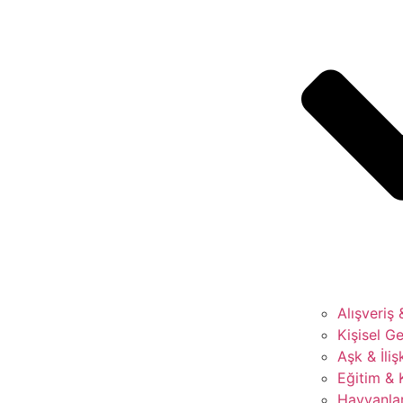
Alışveriş
Kişisel Ge
Aşk & İliş
Eğitim & 
Hayvanla