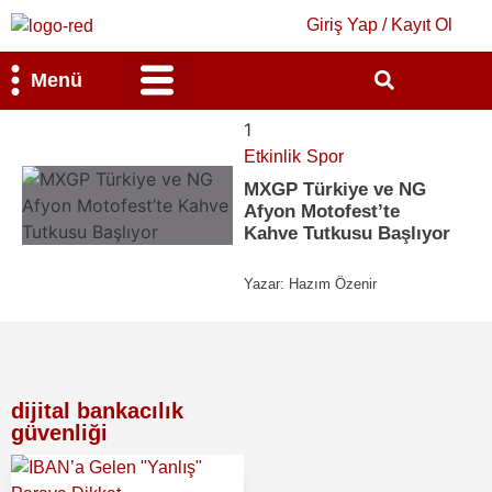
Giriş Yap / Kayıt Ol
Menü
Bilim & Teknoloji
Kültür & Sanat
1
Etkinlik
Spor
MXGP Türkiye ve NG
Afyon Motofest’te
Kahve Tutkusu Başlıyor
Yazar:
Hazım Özenir
dijital bankacılık
güvenliği