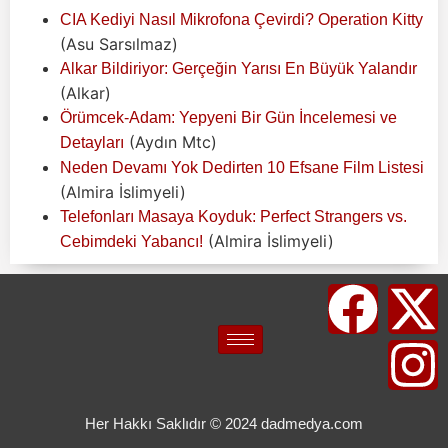
CIA Kediyi Nasıl Mikrofona Çevirdi? Operation Kitty
(Asu Sarsılmaz)
Alkar Bildiriyor: Gerçeğin Yarısı En Büyük Yalandır
(Alkar)
Örümcek-Adam: Yepyeni Bir Gün İncelemesi ve
(Aydın Mtc)
Detayları
Neden Devamı Yok Dedirten 10 Efsane Film Listesi
(Almira İslimyeli)
Telefonları Masaya Koyduk: Perfect Strangers vs.
(Almira İslimyeli)
Cebimdeki Yabancı!
Her Hakkı Saklıdır © 2024 dadmedya.com