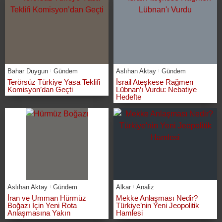
Bahar Duygun
Gündem
Aslıhan Aktay
Gündem
Terörsüz Türkiye Yasa Teklifi
İsrail Ateşkese Rağmen
Komisyon’dan Geçti
Lübnan’ı Vurdu: Nebatiye
Hedefte
Aslıhan Aktay
Gündem
Alkar
Analiz
İran ve Umman Hürmüz
Mekke Anlaşması Nedir?
Boğazı İçin Yeni Rota
Türkiye’nin Yeni Jeopolitik
Anlaşmasına Yakın
Hamlesi