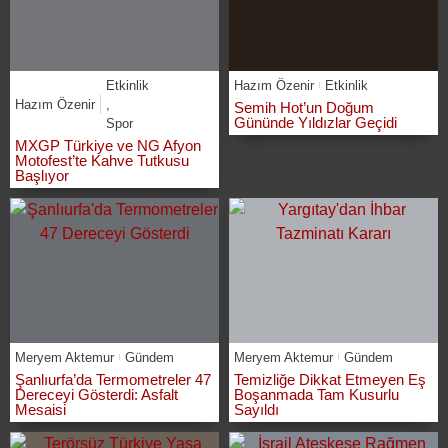
Etkinlik
Hazım Özenir
Etkinlik
Hazım Özenir
,
Semih Hot’un Doğum
Gününde Yıldızlar Geçidi
Spor
MXGP Türkiye ve NG Afyon
Motofest’te Kahve Tutkusu
Başlıyor
Meryem Aktemur
Gündem
Meryem Aktemur
Gündem
Şanlıurfa’da Termometreler 47
Temizliğe Dikkat Etmeyen Eş
Dereceyi Gösterdi: Asfalt
Boşanmada Tam Kusurlu
Mesaisi
Sayıldı