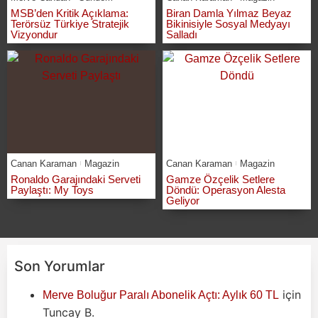
MSB’den Kritik Açıklama:
Biran Damla Yılmaz Beyaz
Terörsüz Türkiye Stratejik
Bikinisiyle Sosyal Medyayı
Vizyondur
Salladı
Canan Karaman
Magazin
Canan Karaman
Magazin
Ronaldo Garajındaki Serveti
Gamze Özçelik Setlere
Paylaştı: My Toys
Döndü: Operasyon Alesta
Geliyor
Son Yorumlar
için
Merve Boluğur Paralı Abonelik Açtı: Aylık 60 TL
Tuncay B.