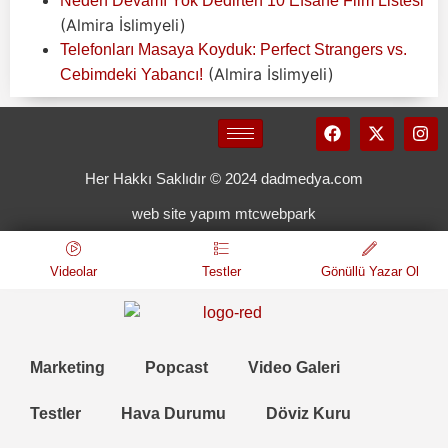
Neden Devamı Yok Dedirten 10 Efsane Film Listesi
(Almira İslimyeli)
Telefonları Masaya Koyduk: Perfect Strangers vs.
(Almira İslimyeli)
Cebimdeki Yabancı!
Her Hakkı Saklıdır © 2024 dadmedya.com
web site yapım mtcwebpark
Videolar
Testler
Gönüllü Yazar Ol
Marketing
Popcast
Video Galeri
Testler
Hava Durumu
Döviz Kuru