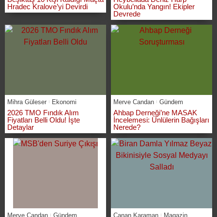
Hradec Kralove’yi Devirdi
Okulu’nda Yangın! Ekipler
Devrede
Mihra Güleser
Ekonomi
Merve Candan
Gündem
2026 TMO Fındık Alım
Ahbap Derneği’ne MASAK
Fiyatları Belli Oldu! İşte
İncelemesi: Ünlülerin Bağışları
Detaylar
Nerede?
Merve Candan
Gündem
Canan Karaman
Magazin