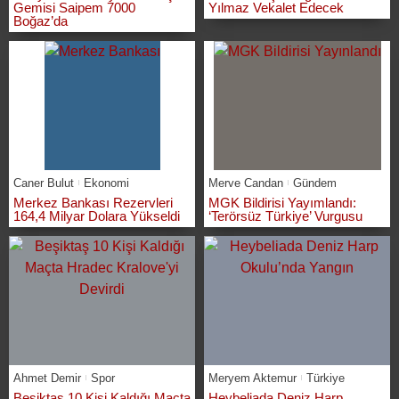
Gemisi Saipem 7000
Yılmaz Vekalet Edecek
Boğaz’da
Caner Bulut
Ekonomi
Merve Candan
Gündem
Merkez Bankası Rezervleri
MGK Bildirisi Yayımlandı:
164,4 Milyar Dolara Yükseldi
‘Terörsüz Türkiye’ Vurgusu
Ahmet Demir
Spor
Meryem Aktemur
Türkiye
Beşiktaş 10 Kişi Kaldığı Maçta
Heybeliada Deniz Harp