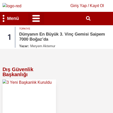
Giriş Yap / Kayıt Ol
Menü
TÜRKIYE
Bilim & Teknoloji
Kültür & Sanat
Dünyanın En Büyük 3. Vinç Gemisi Saipem
1
7000 Boğaz’da
Yazar:
Meryem Aktemur
Dış Güvenlik
Başkanlığı