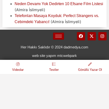
Neden Devamı Yok Dedirten 10 Efsane Film Listesi
(Almira İslimyeli)
Telefonları Masaya Koyduk: Perfect Strangers vs.
(Almira İslimyeli)
Cebimdeki Yabancı!
Her Hakkı Saklıdır © 2024 dadmedya.com
web site yapım mtcwebpark
Videolar
Testler
Gönüllü Yazar Ol