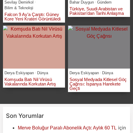
Sevilay Demirkol
Bahar Duygun
Gündem
Bilim & Teknoloji
Türkiye, Suudi Arabistan ve
Pakistan’dan Tarihi Anlaşma
Falcon 9 Ay’a Çarptı: Güney
Kore Yeni Krateri Görüntüledi
Derya Eskiyapan
Dünya
Derya Eskiyapan
Dünya
Komşuda Batı Nil Virüsü
Sosyal Medyada Kitlesel Göç
Vakalarında Korkutan Artış
Çağrısı: İspanya Harekete
Geçti
Son Yorumlar
için
Merve Boluğur Paralı Abonelik Açtı: Aylık 60 TL