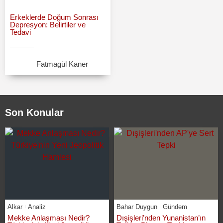
Erkeklerde Doğum Sonrası
Depresyon: Belirtiler ve
Tedavi
Fatmagül Kaner
Son Konular
Alkar
Analiz
Bahar Duygun
Gündem
Mekke Anlaşması Nedir?
Dışişleri’nden Yunanistan’ın