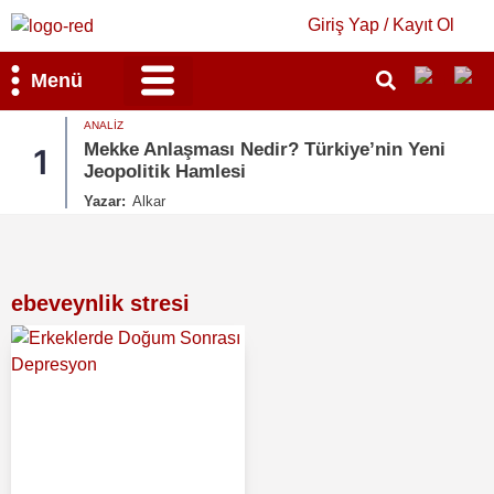
Giriş Yap / Kayıt Ol
Menü
GÜNDEM
 Nedir? Türkiye’nin Yeni
Dışişleri’nden Yunan
2
si
Planına Tepki
Yazar:
Bahar Duygun
ebeveynlik stresi