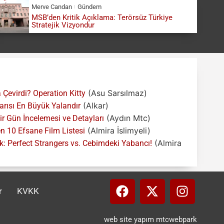
Merve Candan
Gündem
MSB’den Kritik Açıklama: Terörsüz Türkiye
Stratejik Vizyondur
(Asu Sarsılmaz)
 Çevirdi? Operation Kitty
(Alkar)
Yarısı En Büyük Yalandır
(Aydın Mtc)
 Gün İncelemesi ve Detayları
(Almira İslimyeli)
 10 Efsane Film Listesi
(Almira
: Perfect Strangers vs. Cebimdeki Yabancı!
r
KVKK
web site yapım mtcwebpark