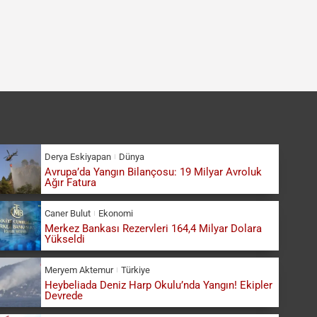
Derya Eskiyapan
Dünya
Avrupa’da Yangın Bilançosu: 19 Milyar Avroluk
Ağır Fatura
Caner Bulut
Ekonomi
Merkez Bankası Rezervleri 164,4 Milyar Dolara
Yükseldi
Meryem Aktemur
Türkiye
Heybeliada Deniz Harp Okulu’nda Yangın! Ekipler
Devrede