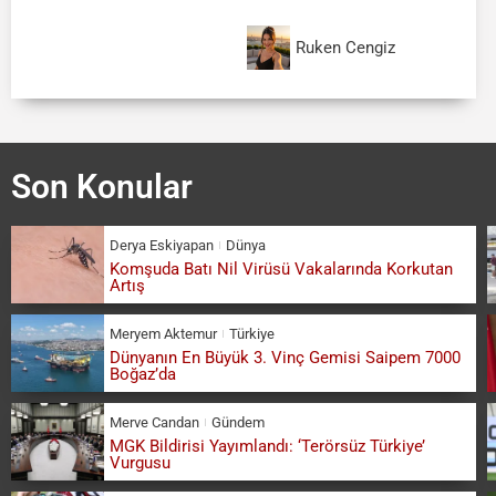
Ruken Cengiz
Son Konular
Derya Eskiyapan
Dünya
Komşuda Batı Nil Virüsü Vakalarında Korkutan
Artış
Meryem Aktemur
Türkiye
Dünyanın En Büyük 3. Vinç Gemisi Saipem 7000
Boğaz’da
Merve Candan
Gündem
MGK Bildirisi Yayımlandı: ‘Terörsüz Türkiye’
Vurgusu