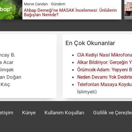
Merve Candan
Gündem
Ahbap Derneği’ne MASAK İncelemesi: Ünlülerin
Bağışları Nerede?
En Çok Okunanlar
ncay B.
CIA Kediyi Nasıl Mikrofona
za Acar
Alkar Bildiriyor: Gerçeğin 
Şimşek
Örümcek-Adam: Yepyeni Bir
an Doğan
Neden Devamı Yok Dedirten
Kılıç
Telefonları Masaya Koyduk
İslimyeli)
letişim
Künye
Kullanım Koşulları
Gizlilik ve Çerezle