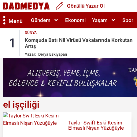
Gönüllü Yazar Ol
Gündem
Ekonomi
Yaşam
Spor
Menü
DÜNYA
1
Komşuda Batı Nil Virüsü Vakalarında Korkutan
Artış
Yazar:
Derya Eskiyapan
el işçiliği
Taylor Swift Eski Kesim
Elmaslı Nişan Yüzüğüyle