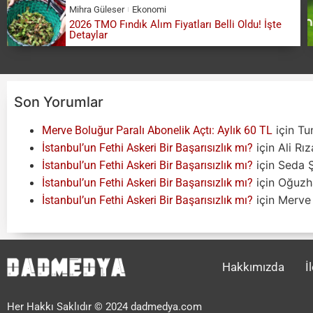
Mihra Güleser
Ekonomi
2026 TMO Fındık Alım Fiyatları Belli Oldu! İşte
Detaylar
Son Yorumlar
için
Tu
Merve Boluğur Paralı Abonelik Açtı: Aylık 60 TL
için
Ali Rı
İstanbul’un Fethi Askeri Bir Başarısızlık mı?
için
Seda 
İstanbul’un Fethi Askeri Bir Başarısızlık mı?
için
Oğuzh
İstanbul’un Fethi Askeri Bir Başarısızlık mı?
için
Merve 
İstanbul’un Fethi Askeri Bir Başarısızlık mı?
Hakkımızda
İ
Her Hakkı Saklıdır © 2024 dadmedya.com