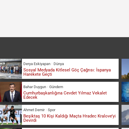
Derya Eskiyapan
Dünya
Sosyal Medyada Kitlesel Göç Çağrısı: İspanya
Harekete Geçti
Bahar Duygun
Gündem
Cumhurbaşkanlığına Cevdet Yılmaz Vekalet
Edecek
Ahmet Demir
Spor
Beşiktaş 10 Kişi Kaldığı Maçta Hradec Kralove’yi
Devirdi