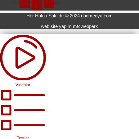
Facebook
X-
Instagram
twitter
Her Hakkı Saklıdır © 2024 dadmedya.com
web site yapım mtcwebpark
Videolar
Testler