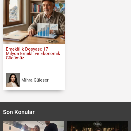
Emeklilik Dosyası: 17
Milyon Emekli ve Ekonomik
Gücümüz
Mihra Güleser
Son Konular