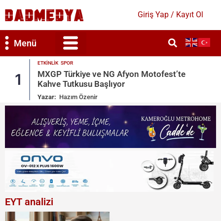
Giriş Yap / Kayıt Ol
Menü
ETKINLIK
ofest’te
Semih Hot’un Doğum Gününde Yıldı
2
Geçidi
Yazar:
Hazım Özenir
EYT analizi