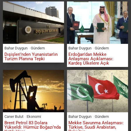
Bahar Duygun
Gündem
Bahar Duygun
Gündem
Dışişleri’nden Yunanistan’ın
Erdoğan’dan Mekke
Turizm Planına Tepki
Anlaşması Açıklaması:
Kardeş Ülkelere Açık
Caner Bulut
Ekonomi
Bahar Duygun
Gündem
Brent Petrol 83 Dolara
Mekke Savunma Anlaşması:
Yükseldi: Hürmüz Boğazı’nda
Türkiye, Suudi Arabistan,