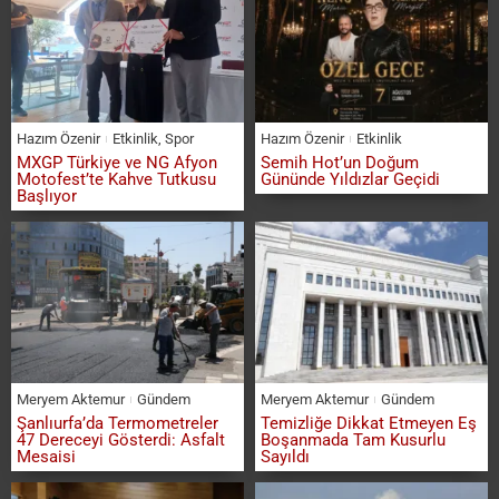
Hazım Özenir
Etkinlik
,
Spor
Hazım Özenir
Etkinlik
MXGP Türkiye ve NG Afyon
Semih Hot’un Doğum
Motofest’te Kahve Tutkusu
Gününde Yıldızlar Geçidi
Başlıyor
Meryem Aktemur
Gündem
Meryem Aktemur
Gündem
Şanlıurfa’da Termometreler
Temizliğe Dikkat Etmeyen Eş
47 Dereceyi Gösterdi: Asfalt
Boşanmada Tam Kusurlu
Mesaisi
Sayıldı