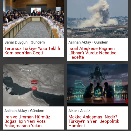
Bahar Duygun
Gündem
Aslıhan Aktay
Gündem
Terörsüz Türkiye Yasa Teklifi
İsrail Ateşkese Rağmen
Komisyon’dan Geçti
Lübnan’ı Vurdu: Nebatiye
Hedefte
Aslıhan Aktay
Gündem
Alkar
Analiz
İran ve Umman Hürmüz
Mekke Anlaşması Nedir?
Boğazı İçin Yeni Rota
Türkiye’nin Yeni Jeopolitik
Anlaşmasına Yakın
Hamlesi