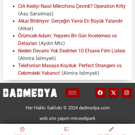
CIA Kediyi Nasıl Mikrofona Çevirdi? Operation Kitty
(Asu Sarsılmaz)
Alkar Bildiriyor: Gerçeğin Yarısı En Büyük Yalandır
(Alkar)
Örümcek-Adam: Yepyeni Bir Gün İncelemesi ve
(Aydın Mtc)
Detayları
Neden Devamı Yok Dedirten 10 Efsane Film Listesi
(Almira İslimyeli)
Telefonları Masaya Koyduk: Perfect Strangers vs.
(Almira İslimyeli)
Cebimdeki Yabancı!
Her Hakkı Saklıdır © 2024 dadmedya.com
web site yapım mtcwebpark