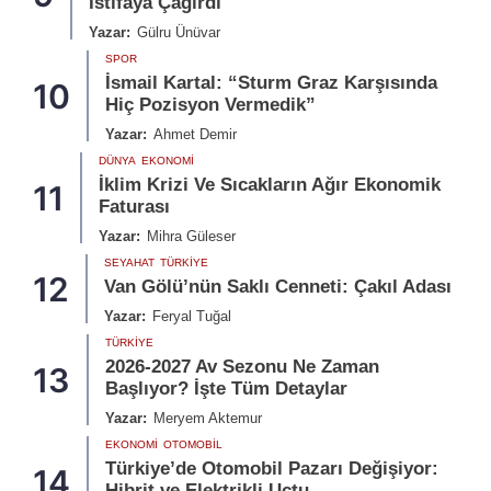
İstifaya Çağırdı
Yazar:
Gülru Ünüvar
SPOR
İsmail Kartal: “Sturm Graz Karşısında
10
Hiç Pozisyon Vermedik”
Yazar:
Ahmet Demir
DÜNYA
EKONOMI
İklim Krizi Ve Sıcakların Ağır Ekonomik
11
Faturası
Yazar:
Mihra Güleser
SEYAHAT
TÜRKIYE
12
Van Gölü’nün Saklı Cenneti: Çakıl Adası
Yazar:
Feryal Tuğal
TÜRKIYE
2026-2027 Av Sezonu Ne Zaman
13
Başlıyor? İşte Tüm Detaylar
Yazar:
Meryem Aktemur
EKONOMI
OTOMOBIL
Türkiye’de Otomobil Pazarı Değişiyor:
14
Hibrit ve Elektrikli Uçtu