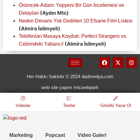
Örümcek-Adam: Yepyeni Bir Gün İncelemesi ve
(Aydın Mtc)
Detayları
Neden Devamı Yok Dedirten 10 Efsane Film Listesi
(Almira İslimyeli)
Telefonları Masaya Koyduk: Perfect Strangers vs.
(Almira İslimyeli)
Cebimdeki Yabancı!
Her Hakkı Saklıdır © 2024 dadmedya.com
web site yapım mtcwebpark
Videolar
Testler
Gönüllü Yazar Ol
Marketing
Popcast
Video Galeri