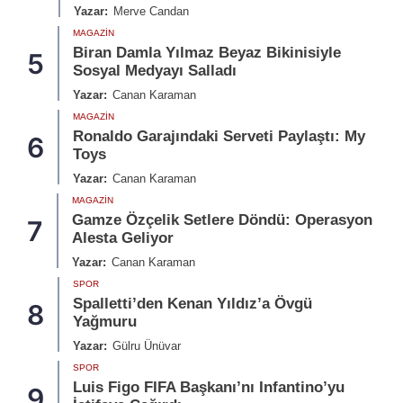
Yazar:
Merve Candan
MAGAZIN
Biran Damla Yılmaz Beyaz Bikinisiyle
5
Sosyal Medyayı Salladı
Yazar:
Canan Karaman
MAGAZIN
Ronaldo Garajındaki Serveti Paylaştı: My
6
Toys
Yazar:
Canan Karaman
MAGAZIN
Gamze Özçelik Setlere Döndü: Operasyon
7
Alesta Geliyor
Yazar:
Canan Karaman
SPOR
Spalletti’den Kenan Yıldız’a Övgü
8
Yağmuru
Yazar:
Gülru Ünüvar
SPOR
Luis Figo FIFA Başkanı’nı Infantino’yu
9