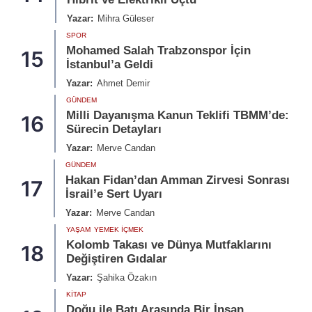
Yazar:
Mihra Güleser
SPOR
Mohamed Salah Trabzonspor İçin
15
İstanbul’a Geldi
Yazar:
Ahmet Demir
GÜNDEM
Milli Dayanışma Kanun Teklifi TBMM’de:
16
Sürecin Detayları
Yazar:
Merve Candan
GÜNDEM
Hakan Fidan’dan Amman Zirvesi Sonrası
17
İsrail’e Sert Uyarı
Yazar:
Merve Candan
YAŞAM
YEMEK İÇMEK
Kolomb Takası ve Dünya Mutfaklarını
18
Değiştiren Gıdalar
Yazar:
Şahika Özakın
KITAP
Doğu ile Batı Arasında Bir İnsan