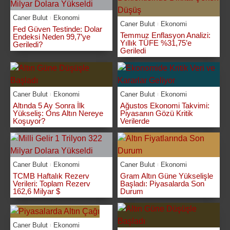
Caner Bulut
Ekonomi
Caner Bulut
Ekonomi
Fed Güven Testinde: Dolar
Temmuz Enflasyon Analizi:
Endeksi Neden 99,7’ye
Yıllık TÜFE %31,75’e
Geriledi?
Geriledi
Caner Bulut
Ekonomi
Caner Bulut
Ekonomi
Altında 5 Ay Sonra İlk
Ağustos Ekonomi Takvimi:
Yükseliş: Ons Altın Nereye
Piyasanın Gözü Kritik
Koşuyor?
Verilerde
Caner Bulut
Ekonomi
Caner Bulut
Ekonomi
TCMB Haftalık Rezerv
Gram Altın Güne Yükselişle
Verileri: Toplam Rezerv
Başladı: Piyasalarda Son
162,6 Milyar $
Durum
Caner Bulut
Ekonomi