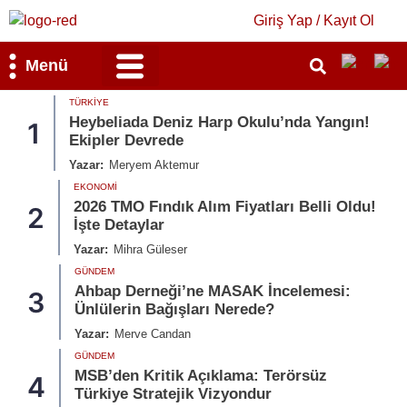
Giriş Yap / Kayıt Ol
Menü
TÜRKIYE
Bilim & Teknoloji
Kültür & Sanat
Heybeliada Deniz Harp Okulu’nda Yangın!
1
Ekipler Devrede
Yazar:
Meryem Aktemur
EKONOMI
2026 TMO Fındık Alım Fiyatları Belli Oldu!
2
İşte Detaylar
Yazar:
Mihra Güleser
GÜNDEM
Ahbap Derneği’ne MASAK İncelemesi:
3
Ünlülerin Bağışları Nerede?
Yazar:
Merve Candan
GÜNDEM
MSB’den Kritik Açıklama: Terörsüz
4
Türkiye Stratejik Vizyondur