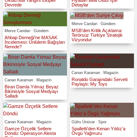
Okulu’nda Yangın! Ekipler
Fiyatları Belli Oldu! İşte
Devrede
Detaylar
Merve Candan
Gündem
MSB’den Kritik Açıklama:
Merve Candan
Gündem
Terörsüz Türkiye Stratejik
Ahbap Derneği’ne MASAK
Vizyondur
İncelemesi: Ünlülerin Bağışları
Nerede?
Canan Karaman
Magazin
Ronaldo Garajındaki Serveti
Canan Karaman
Magazin
Paylaştı: My Toys
Biran Damla Yılmaz Beyaz
Bikinisiyle Sosyal Medyayı
Salladı
Canan Karaman
Magazin
Gülru Ünüvar
Spor
Gamze Özçelik Setlere
Spalletti’den Kenan Yıldız’a
Döndü: Operasyon Alesta
Övgü Yağmuru