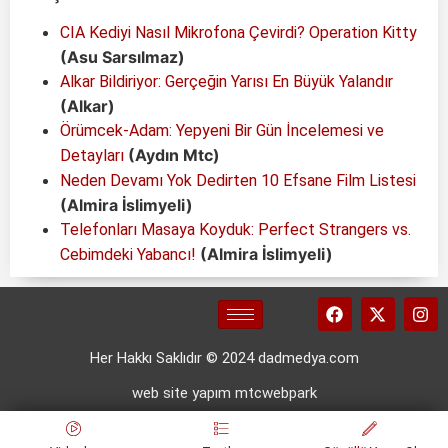
CIA Kediyi Nasıl Mikrofona Çevirdi? Operation Kitty
(Asu Sarsılmaz)
Alkar Bildiriyor: Gerçeğin Yarısı En Büyük Yalandır
(Alkar)
Örümcek-Adam: Yepyeni Bir Gün İncelemesi ve
(Aydın Mtc)
Detayları
Neden Devamı Yok Dedirten 10 Efsane Film Listesi
(Almira İslimyeli)
Telefonları Masaya Koyduk: Perfect Strangers vs.
(Almira İslimyeli)
Cebimdeki Yabancı!
Her Hakkı Saklıdır © 2024 dadmedya.com
web site yapım mtcwebpark