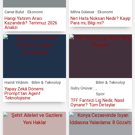
Caner Bulut
Ekonomi
Mihra Güleser
Ekonomi
Hangi Yatırım Aracı
Net Hata Noksan Nedir? Kayıp
Kazandırdı? Temmuz 2026
Para mı, Bilgi mi?
Analizi
Hamit Yıldırım
Bilim & Teknoloji
Bilim & Teknoloji
Gülru Ünüvar
,
Yapay Zekâ Dönemi:
Prompt’tan Agent
Spor
Teknolojisine
TFF Fantezi Lig Nedir, Nasıl
Oynanır? Tüm Detaylar