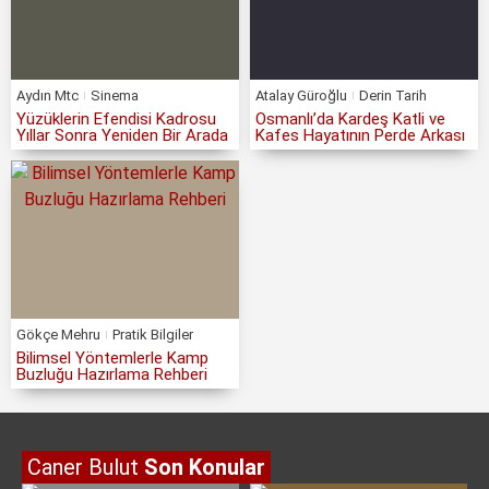
Aydın Mtc
Sinema
Atalay Güroğlu
Derin Tarih
Yüzüklerin Efendisi Kadrosu
Osmanlı’da Kardeş Katli ve
Yıllar Sonra Yeniden Bir Arada
Kafes Hayatının Perde Arkası
Gökçe Mehru
Pratik Bilgiler
Bilimsel Yöntemlerle Kamp
Buzluğu Hazırlama Rehberi
Caner Bulut
Son Konular