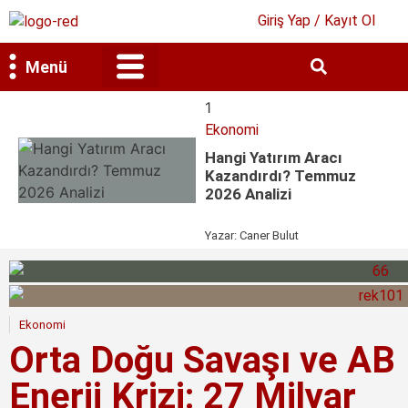
Giriş Yap / Kayıt Ol
Menü
Bilim & Teknoloji
Kültür & Sanat
1
Ekonomi
Hangi Yatırım Aracı
Kazandırdı? Temmuz
2026 Analizi
Yazar:
Caner Bulut
Ekonomi
Orta Doğu Savaşı ve AB
Enerji Krizi: 27 Milyar