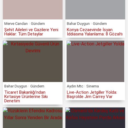
Merve Candan
Gündem
Bahar Duygun
Gündem
Şehit Aileleri ve Gazilere Yeni
Konya Cezaevinde İsyan
Haklar: Tüm Detaylar
İddiasına Yalanlama: 8 Gözaltı
Bahar Duygun
Gündem
Aydın Mtc
Sinema
Ticaret Bakanlığı’ndan
Live-Action Jetgiller Yolda:
Kırtasiye Ürünlerine Sıkı
Başrolde Jim Carrey Var
Denetim