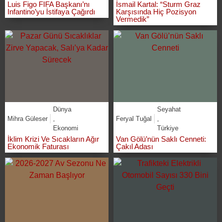
Luis Figo FIFA Başkanı’nı
İsmail Kartal: “Sturm Graz
Infantino’yu İstifaya Çağırdı
Karşısında Hiç Pozisyon
Vermedik”
Dünya
Seyahat
Mihra Güleser
,
Feryal Tuğal
,
Ekonomi
Türkiye
İklim Krizi Ve Sıcakların Ağır
Van Gölü’nün Saklı Cenneti:
Ekonomik Faturası
Çakıl Adası