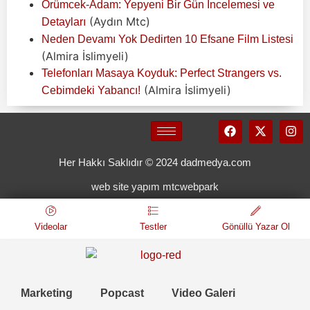
Örümcek-Adam: Yepyeni Bir Gün İncelemesi ve
(Aydın Mtc)
Detayları
Neden Devamı Yok Dedirten 10 Efsane Film Listesi
(Almira İslimyeli)
Telefonları Masaya Koyduk: Perfect Strangers vs.
(Almira İslimyeli)
Cebimdeki Yabancı!
Her Hakkı Saklıdır © 2024 dadmedya.com
web site yapım mtcwebpark
Videolar
Testler
Gönüllü Yazar Ol
Marketing
Popcast
Video Galeri