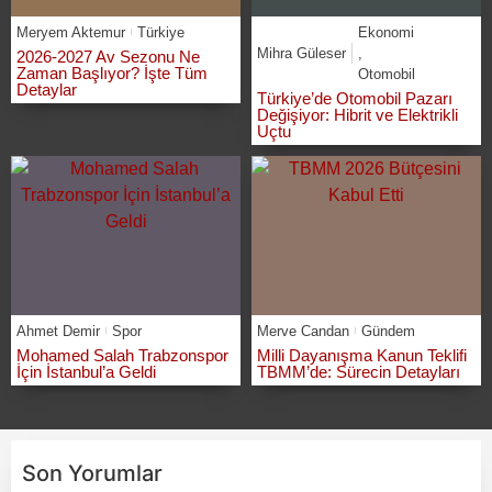
Meryem Aktemur
Türkiye
Ekonomi
Mihra Güleser
,
2026-2027 Av Sezonu Ne
Zaman Başlıyor? İşte Tüm
Otomobil
Detaylar
Türkiye’de Otomobil Pazarı
Değişiyor: Hibrit ve Elektrikli
Uçtu
Ahmet Demir
Spor
Merve Candan
Gündem
Mohamed Salah Trabzonspor
Milli Dayanışma Kanun Teklifi
İçin İstanbul’a Geldi
TBMM’de: Sürecin Detayları
Son Yorumlar