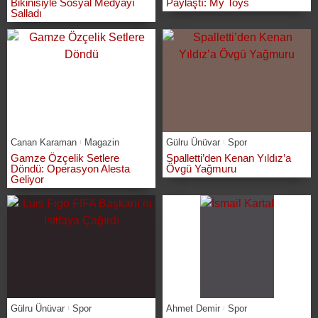
Bikinisiyle Sosyal Medyayı
Paylaştı: My Toys
Salladı
Canan Karaman
Magazin
Gülru Ünüvar
Spor
Gamze Özçelik Setlere
Spalletti’den Kenan Yıldız’a
Döndü: Operasyon Alesta
Övgü Yağmuru
Geliyor
Gülru Ünüvar
Spor
Ahmet Demir
Spor