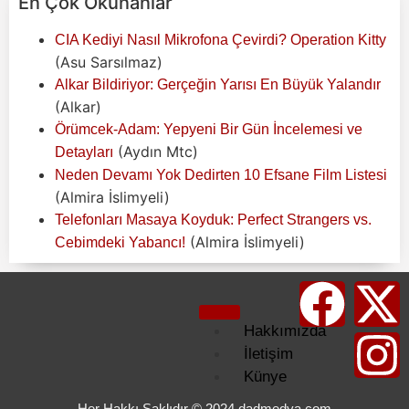
En Çok Okunanlar
CIA Kediyi Nasıl Mikrofona Çevirdi? Operation Kitty
(Asu Sarsılmaz)
Alkar Bildiriyor: Gerçeğin Yarısı En Büyük Yalandır
(Alkar)
Örümcek-Adam: Yepyeni Bir Gün İncelemesi ve
(Aydın Mtc)
Detayları
Neden Devamı Yok Dedirten 10 Efsane Film Listesi
(Almira İslimyeli)
Telefonları Masaya Koyduk: Perfect Strangers vs.
(Almira İslimyeli)
Cebimdeki Yabancı!
Hakkımızda
İletişim
Künye
Kullanım
Her Hakkı Saklıdır © 2024 dadmedya.com