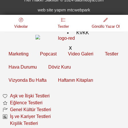
Koşulları
web site yapım mtcwebpark
Gizlilik
ve
Çerezler
Videolar
Testler
Gönüllü Yazar Ol
KVKK
X
Marketing
Popcast
Video Galeri
Testler
Hava Durumu
Döviz Kuru
Vizyonda Bu Hafta
Haftanın Kitapları
Aşk ve İlişki Testleri
Eğlence Testleri
Genel Kültür Testleri
İş ve Kariyer Testleri
Kişilik Testleri