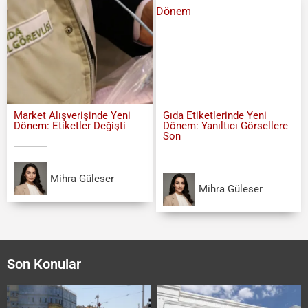
Market Alışverişinde Yeni
Gıda Etiketlerinde Yeni
Dönem: Etiketler Değişti
Dönem: Yanıltıcı Görsellere
Son
Mihra Güleser
Mihra Güleser
Son Konular