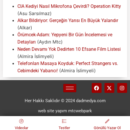
CIA Kediyi Nasıl Mikrofona Çevirdi? Operation Kitty
(Asu Sarsılmaz)
Alkar Bildiriyor: Gerçeğin Yarısı En Büyük Yalandır
(Alkar)
Örümcek-Adam: Yepyeni Bir Gün İncelemesi ve
(Aydın Mtc)
Detayları
Neden Devamı Yok Dedirten 10 Efsane Film Listesi
(Almira İslimyeli)
Telefonları Masaya Koyduk: Perfect Strangers vs.
(Almira İslimyeli)
Cebimdeki Yabancı!
Her Hakkı Saklıdır © 2024 dadmedya.com
web site yapım mtcwebpark
Videolar
Testler
Gönüllü Yazar Ol