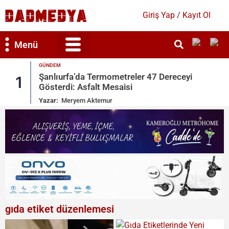
Giriş Yap / Kayıt Ol
Menü
GÜNDEM
Bilim & Teknoloji
Kültür & Sanat
Şanlıurfa’da Termometreler 47 Dereceyi
1
Gösterdi: Asfalt Mesaisi
Yazar:
Meryem Aktemur
gıda etiket düzenlemesi