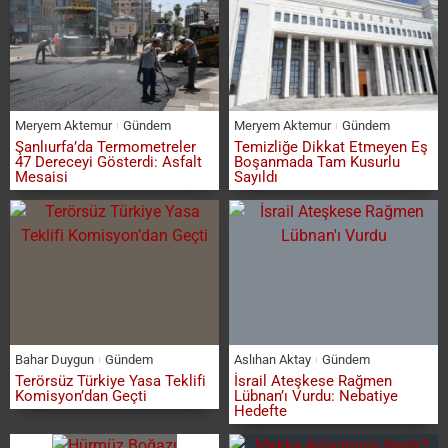
Meryem Aktemur
Gündem
Meryem Aktemur
Gündem
Şanlıurfa’da Termometreler
Temizliğe Dikkat Etmeyen Eş
47 Dereceyi Gösterdi: Asfalt
Boşanmada Tam Kusurlu
Mesaisi
Sayıldı
Bahar Duygun
Gündem
Aslıhan Aktay
Gündem
Terörsüz Türkiye Yasa Teklifi
İsrail Ateşkese Rağmen
Komisyon’dan Geçti
Lübnan’ı Vurdu: Nebatiye
Hedefte