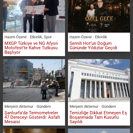
Hazım Özenir
Etkinlik
,
Spor
Hazım Özenir
Etkinlik
MXGP Türkiye ve NG Afyon
Semih Hot’un Doğum
Motofest’te Kahve Tutkusu
Gününde Yıldızlar Geçidi
Başlıyor
Meryem Aktemur
Gündem
Meryem Aktemur
Gündem
Şanlıurfa’da Termometreler
Temizliğe Dikkat Etmeyen Eş
47 Dereceyi Gösterdi: Asfalt
Boşanmada Tam Kusurlu
Mesaisi
Sayıldı