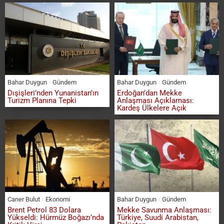
Bahar Duygun
Gündem
Bahar Duygun
Gündem
Dışişleri’nden Yunanistan’ın
Erdoğan’dan Mekke
Turizm Planına Tepki
Anlaşması Açıklaması:
Kardeş Ülkelere Açık
Caner Bulut
Ekonomi
Bahar Duygun
Gündem
Brent Petrol 83 Dolara
Mekke Savunma Anlaşması:
Yükseldi: Hürmüz Boğazı’nda
Türkiye, Suudi Arabistan,