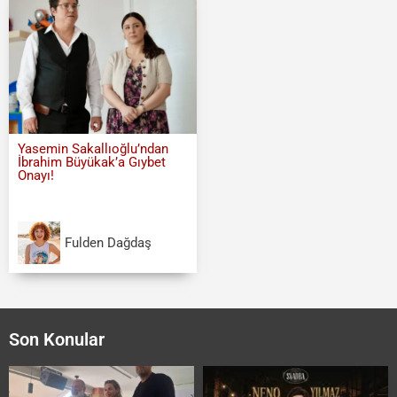
Yasemin Sakallıoğlu’ndan
İbrahim Büyükak’a Gıybet
Onayı!
Fulden Dağdaş
Son Konular