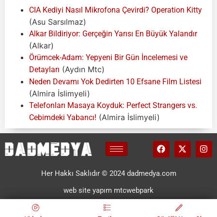
CIA Kediyi Nasıl Mikrofona Çevirdi? Operation Kitty
(Asu Sarsılmaz)
Alkar Bildiriyor: Gerçeğin Yarısı En Büyük Yalandır
(Alkar)
Örümcek-Adam: Yepyeni Bir Gün İncelemesi ve
(Aydın Mtc)
Detayları
Neden Devamı Yok Dedirten 10 Efsane Film Listesi
(Almira İslimyeli)
Telefonları Masaya Koyduk: Perfect Strangers vs.
(Almira İslimyeli)
Cebimdeki Yabancı!
Her Hakkı Saklıdır © 2024 dadmedya.com
web site yapım mtcwebpark