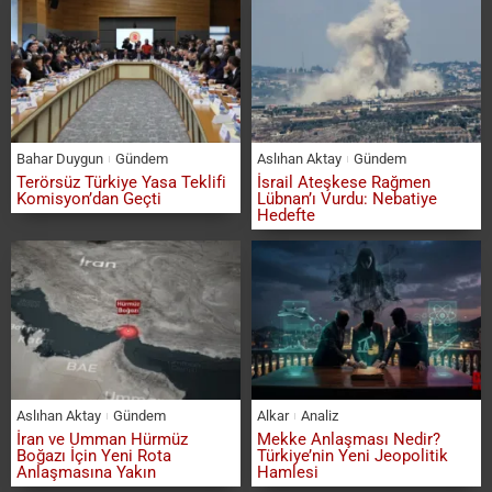
Bahar Duygun
Gündem
Aslıhan Aktay
Gündem
Terörsüz Türkiye Yasa Teklifi
İsrail Ateşkese Rağmen
Komisyon’dan Geçti
Lübnan’ı Vurdu: Nebatiye
Hedefte
Aslıhan Aktay
Gündem
Alkar
Analiz
İran ve Umman Hürmüz
Mekke Anlaşması Nedir?
Boğazı İçin Yeni Rota
Türkiye’nin Yeni Jeopolitik
Anlaşmasına Yakın
Hamlesi