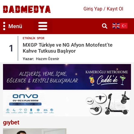
Giriş Yap / Kayıt Ol
Menü
ETKINLIK
est’te
Semih Hot’un Doğum Gününde Yıldızl
2
Geçidi
Yazar:
Hazım Özenir
gıybet