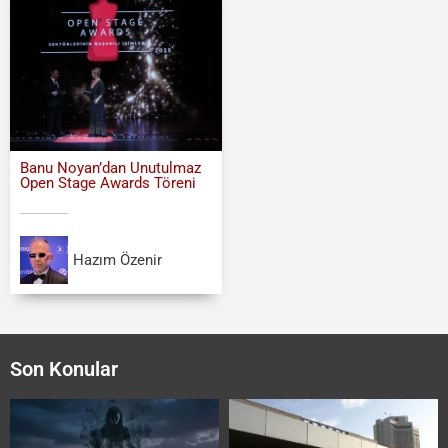
Banu Noyan’dan Unutulmaz
Open Stage Awards Töreni
Hazım Özenir
Son Konular