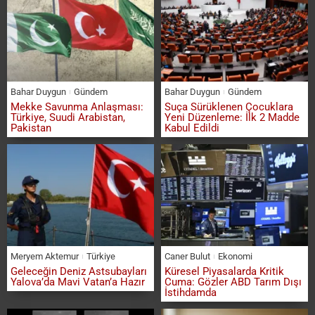
Bahar Duygun
Gündem
Bahar Duygun
Gündem
Mekke Savunma Anlaşması:
Suça Sürüklenen Çocuklara
Türkiye, Suudi Arabistan,
Yeni Düzenleme: İlk 2 Madde
Pakistan
Kabul Edildi
Meryem Aktemur
Türkiye
Caner Bulut
Ekonomi
Geleceğin Deniz Astsubayları
Küresel Piyasalarda Kritik
Yalova’da Mavi Vatan’a Hazır
Cuma: Gözler ABD Tarım Dışı
İstihdamda