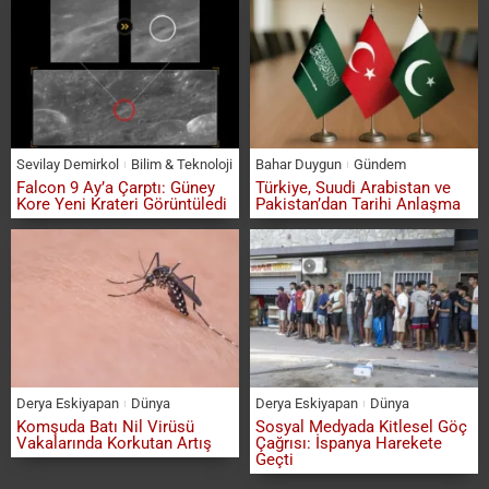
Sevilay Demirkol
Bilim & Teknoloji
Bahar Duygun
Gündem
Falcon 9 Ay’a Çarptı: Güney
Türkiye, Suudi Arabistan ve
Kore Yeni Krateri Görüntüledi
Pakistan’dan Tarihi Anlaşma
Derya Eskiyapan
Dünya
Derya Eskiyapan
Dünya
Komşuda Batı Nil Virüsü
Sosyal Medyada Kitlesel Göç
Vakalarında Korkutan Artış
Çağrısı: İspanya Harekete
Geçti