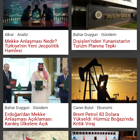
Alkar
Analiz
Bahar Duygun
Gündem
Mekke Anlaşması Nedir?
Dışişleri’nden Yunanistan’ın
Türkiye’nin Yeni Jeopolitik
Turizm Planına Tepki
Hamlesi
Bahar Duygun
Gündem
Caner Bulut
Ekonomi
Erdoğan’dan Mekke
Brent Petrol 83 Dolara
Anlaşması Açıklaması:
Yükseldi: Hürmüz Boğazı’nda
Kardeş Ülkelere Açık
Kritik Viraj