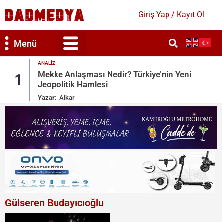
Giriş Yap / Kayıt Ol
Menü
GÜNDEM
iye’nin Yeni
Dışişleri’nden Yunanistan’ın Turi
2
Tepki
Yazar:
Bahar Duygun
Gülseren Budayıcıoğlu