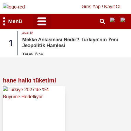
Giriş Yap / Kayıt Ol
Menü
ANALIZ
Bilim & Teknoloji
Kültür & Sanat
Mekke Anlaşması Nedir? Türkiye’nin Yeni
1
Jeopolitik Hamlesi
Yazar:
Alkar
hane halkı tüketimi