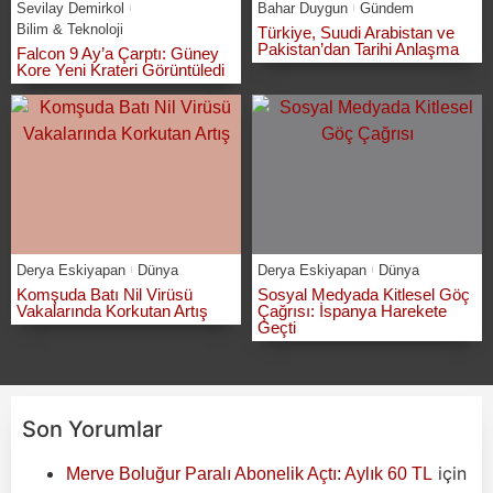
Sevilay Demirkol
Bahar Duygun
Gündem
Bilim & Teknoloji
Türkiye, Suudi Arabistan ve
Pakistan’dan Tarihi Anlaşma
Falcon 9 Ay’a Çarptı: Güney
Kore Yeni Krateri Görüntüledi
Derya Eskiyapan
Dünya
Derya Eskiyapan
Dünya
Komşuda Batı Nil Virüsü
Sosyal Medyada Kitlesel Göç
Vakalarında Korkutan Artış
Çağrısı: İspanya Harekete
Geçti
Son Yorumlar
için
Merve Boluğur Paralı Abonelik Açtı: Aylık 60 TL