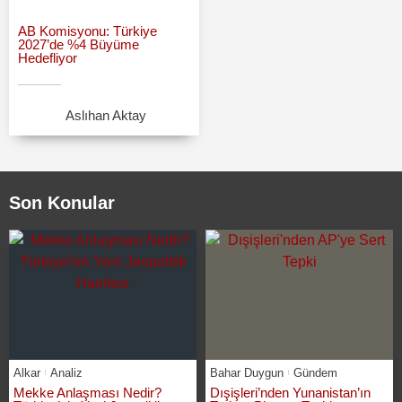
AB Komisyonu: Türkiye
2027’de %4 Büyüme
Hedefliyor
Aslıhan Aktay
Son Konular
Alkar
Analiz
Bahar Duygun
Gündem
Mekke Anlaşması Nedir?
Dışişleri’nden Yunanistan’ın