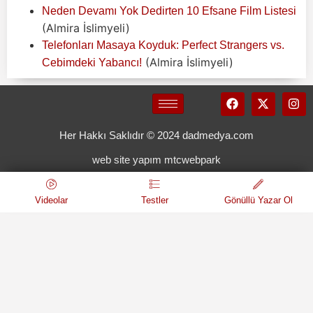
Neden Devamı Yok Dedirten 10 Efsane Film Listesi
(Almira İslimyeli)
Telefonları Masaya Koyduk: Perfect Strangers vs.
(Almira İslimyeli)
Cebimdeki Yabancı!
Her Hakkı Saklıdır © 2024 dadmedya.com
web site yapım mtcwebpark
Videolar
Testler
Gönüllü Yazar Ol