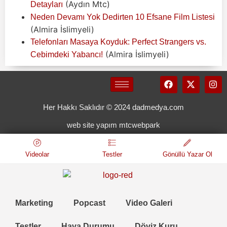
(Aydın Mtc)
Detayları
Neden Devamı Yok Dedirten 10 Efsane Film Listesi
(Almira İslimyeli)
Telefonları Masaya Koyduk: Perfect Strangers vs.
(Almira İslimyeli)
Cebimdeki Yabancı!
Her Hakkı Saklıdır © 2024 dadmedya.com
web site yapım mtcwebpark
Videolar
Testler
Gönüllü Yazar Ol
Marketing
Popcast
Video Galeri
Testler
Hava Durumu
Döviz Kuru