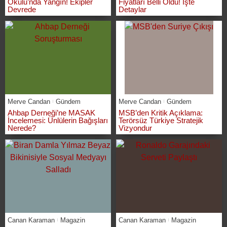
Okulu’nda Yangın! Ekipler
Fiyatları Belli Oldu! İşte
Devrede
Detaylar
Merve Candan
Gündem
Merve Candan
Gündem
Ahbap Derneği’ne MASAK
MSB’den Kritik Açıklama:
İncelemesi: Ünlülerin Bağışları
Terörsüz Türkiye Stratejik
Nerede?
Vizyondur
Canan Karaman
Magazin
Canan Karaman
Magazin