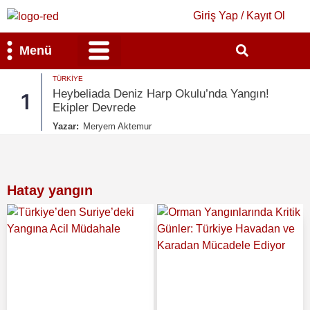
Giriş Yap / Kayıt Ol
Menü
TÜRKIYE
Bilim & Teknoloji
Kültür & Sanat
Heybeliada Deniz Harp Okulu’nda Yangın!
1
Ekipler Devrede
Yazar:
Meryem Aktemur
Hatay yangın