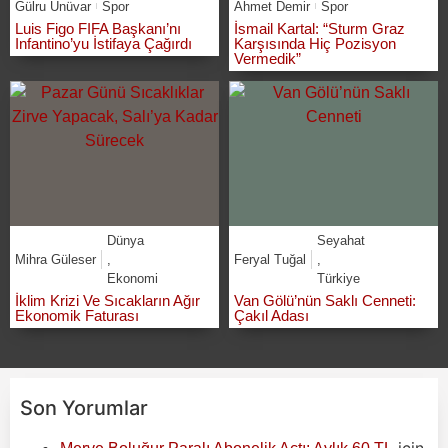
Gülru Ünüvar
Spor
Ahmet Demir
Spor
Luis Figo FIFA Başkanı’nı
İsmail Kartal: “Sturm Graz
Infantino’yu İstifaya Çağırdı
Karşısında Hiç Pozisyon
Vermedik”
Dünya
Seyahat
Mihra Güleser
,
Feryal Tuğal
,
Ekonomi
Türkiye
İklim Krizi Ve Sıcakların Ağır
Van Gölü’nün Saklı Cenneti:
Ekonomik Faturası
Çakıl Adası
Son Yorumlar
için