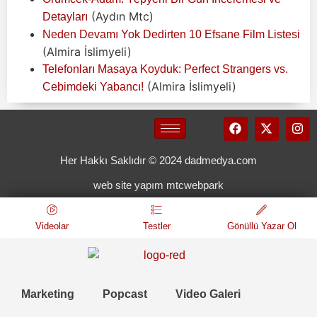
(Aydın Mtc)
Detayları
Neden Devamı Yok Dedirten 10 Efsane Film Listesi
(Almira İslimyeli)
Telefonları Masaya Koyduk: Perfect Strangers vs.
(Almira İslimyeli)
Cebimdeki Yabancı!
Her Hakkı Saklıdır © 2024 dadmedya.com
web site yapım mtcwebpark
Videolar
Testler
Gönüllü Yazar Ol
Marketing
Popcast
Video Galeri