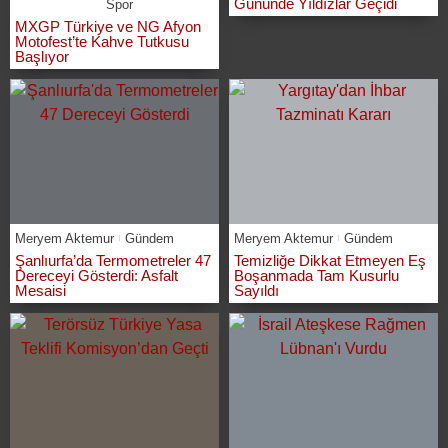
Gününde Yıldızlar Geçidi
Spor
MXGP Türkiye ve NG Afyon
Motofest’te Kahve Tutkusu
Başlıyor
Meryem Aktemur
Gündem
Meryem Aktemur
Gündem
Şanlıurfa’da Termometreler 47
Temizliğe Dikkat Etmeyen Eş
Dereceyi Gösterdi: Asfalt
Boşanmada Tam Kusurlu
Mesaisi
Sayıldı