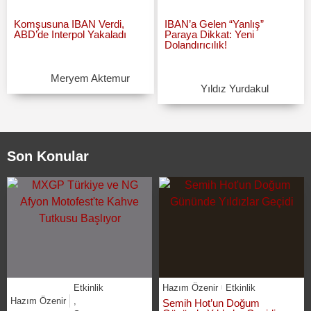
Komşusuna IBAN Verdi,
IBAN’a Gelen “Yanlış”
ABD’de Interpol Yakaladı
Paraya Dikkat: Yeni
Dolandırıcılık!
Meryem Aktemur
Yıldız Yurdakul
Son Konular
Etkinlik
Hazım Özenir
Etkinlik
Hazım Özenir
,
Semih Hot’un Doğum