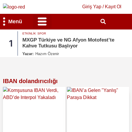
Giriş Yap / Kayıt Ol
Menü
ETKINLIK
SPOR
Bilim & Teknoloji
Kültür & Sanat
MXGP Türkiye ve NG Afyon Motofest’te
1
Kahve Tutkusu Başlıyor
Yazar:
Hazım Özenir
IBAN dolandırıcılığı